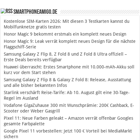
SmartphoneAmigo.de
Kostenlose SIM-Karten 2026: Mit diesen 3 Testkarten kannst du
Mobilfunknetze gratis testen
Honor Magic 9 bekommt erstmals ein komplett neues Design
Honor Magic 9: Leak verrät komplett neues Design für die nächste
Flaggschiff-Serie
Samsung Galaxy Z Flip 8, Z Fold 8 und Z Fold 8 Ultra offiziell –
Erste Deals bereits verfügbar
Huawei überrascht: Erstes Smartphone mit 10.000-mAh-Akku soll
kurz vor dem Start stehen
Samsung Galaxy Z Flip 8 & Galaxy Z Fold 8: Release, Ausstattung
und alle bisher bekannten Infos
Starlink verschärft Reise-Tarife: Ab 10. August gilt eine 30-Tage-
Regel im Ausland
Vodafone GigaZuhause 300 mit Wunschprämie: 200€ Cashback, E-
Scooter oder Weber Gasgrill
Pixel 11: Neue Farben geleakt – Amazon verrät offenbar Googles
gesamte Farbpalette
Google Pixel 11 vorbestellen: Jetzt 100 € Vorteil bei MediaMarkt
sichern