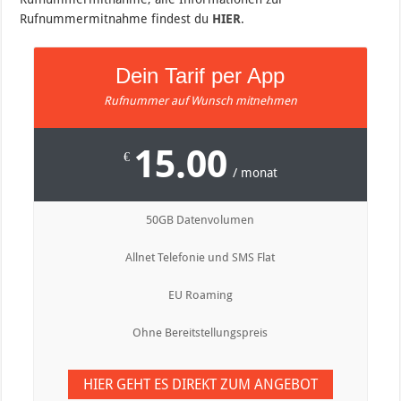
Rufnummermitnahme findest du
HIER
.
Dein Tarif per App
Rufnummer auf Wunsch mitnehmen
15.00
€
/ monat
50GB Datenvolumen
Allnet Telefonie und SMS Flat
EU Roaming
Ohne Bereitstellungspreis
HIER GEHT ES DIREKT ZUM ANGEBOT