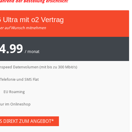
hrend der Bestellung ersichtlich!
Ultra mit o2 Vertrag
r auf Wunsch mitnehmen
4.99
/ monat
hspeed Datenvolumen (mit bis zu 300 Mbit/s)
 Telefonie und SMS Flat
EU Roaming
ur im Onlineshop
ES DIREKT ZUM ANGEBOT*