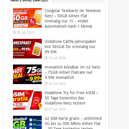
Tarife ohne Laufzeit
Congstar Testkarte im Telekom
Netz – 50GB Allnet Flat
einmalig nur 1€ – endet
automatisch nach 1 Monat
29. Juli 2026
Vodafone CallYa Jahrespaket
mit 365GB für einmalig nur
99.99€
29. Juli 2026
monatlich kündbar im o2 Netz
– 75GB Allnet Flatrate nur
9.99€ monatlich
28. Juli 2026
Vodafone Try for Free eSIM –
30 Tage kostenlos das
Vodafone-Netz testen!
27. Juli 2026
o2 SIM Karte gratis – unlimited
5G bis zu 300 Mbits Allnet Flat
– 30 Tage kostenlos testen