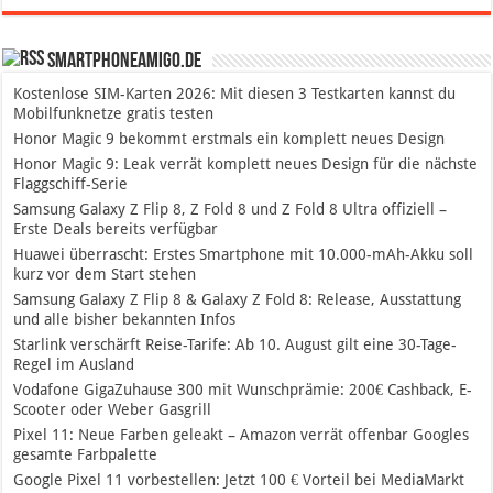
SmartphoneAmigo.de
Kostenlose SIM-Karten 2026: Mit diesen 3 Testkarten kannst du
Mobilfunknetze gratis testen
Honor Magic 9 bekommt erstmals ein komplett neues Design
Honor Magic 9: Leak verrät komplett neues Design für die nächste
Flaggschiff-Serie
Samsung Galaxy Z Flip 8, Z Fold 8 und Z Fold 8 Ultra offiziell –
Erste Deals bereits verfügbar
Huawei überrascht: Erstes Smartphone mit 10.000-mAh-Akku soll
kurz vor dem Start stehen
Samsung Galaxy Z Flip 8 & Galaxy Z Fold 8: Release, Ausstattung
und alle bisher bekannten Infos
Starlink verschärft Reise-Tarife: Ab 10. August gilt eine 30-Tage-
Regel im Ausland
Vodafone GigaZuhause 300 mit Wunschprämie: 200€ Cashback, E-
Scooter oder Weber Gasgrill
Pixel 11: Neue Farben geleakt – Amazon verrät offenbar Googles
gesamte Farbpalette
Google Pixel 11 vorbestellen: Jetzt 100 € Vorteil bei MediaMarkt