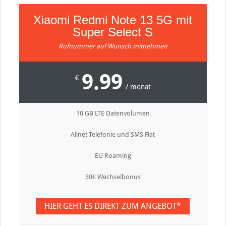
Xiaomi Redmi Note 13 5G mit
Super Select S
Rufnummer auf Wunsch mitnehmen
9.99
€
/ monat
10 GB LTE Datenvolumen
Allnet Telefonie und SMS Flat
EU Roaming
30€ Wechselbonus
HIER GEHT ES DIREKT ZUM ANGEBOT*