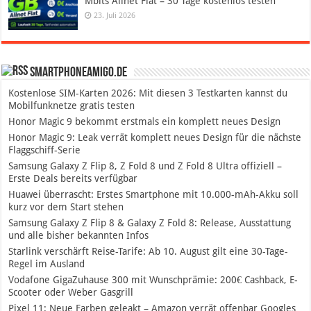
Mbits Allnet Flat – 30 Tage kostenlos testen
23. Juli 2026
SmartphoneAmigo.de
Kostenlose SIM-Karten 2026: Mit diesen 3 Testkarten kannst du
Mobilfunknetze gratis testen
Honor Magic 9 bekommt erstmals ein komplett neues Design
Honor Magic 9: Leak verrät komplett neues Design für die nächste
Flaggschiff-Serie
Samsung Galaxy Z Flip 8, Z Fold 8 und Z Fold 8 Ultra offiziell –
Erste Deals bereits verfügbar
Huawei überrascht: Erstes Smartphone mit 10.000-mAh-Akku soll
kurz vor dem Start stehen
Samsung Galaxy Z Flip 8 & Galaxy Z Fold 8: Release, Ausstattung
und alle bisher bekannten Infos
Starlink verschärft Reise-Tarife: Ab 10. August gilt eine 30-Tage-
Regel im Ausland
Vodafone GigaZuhause 300 mit Wunschprämie: 200€ Cashback, E-
Scooter oder Weber Gasgrill
Pixel 11: Neue Farben geleakt – Amazon verrät offenbar Googles