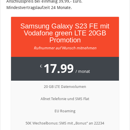
Anschlusspreis bei einmalig 39,99,- Euro.
Mindestvertragslaufzeit 24 Monate.
Samsung Galaxy S23 FE mit
Vodafone green LTE 20GB
Promotion
Rufnummer auf Wunsch mitnehmen
17.99
€
/ monat
20 GB LTE Datenvolumen
Allnet Telefonie und SMS Flat
EU Roaming
50€ Wechselbonus: SMS mit „Bonus“ an 22234