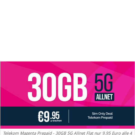
Telekom Magenta Prepaid - 30GB 5G Allnet Flat nur 9.95 Euro alle 4