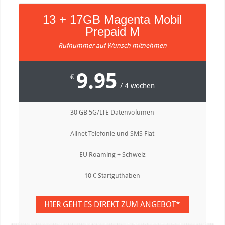
13 + 17GB Magenta Mobil
Prepaid M
Rufnummer auf Wunsch mitnehmen
9.95
€
/ 4 wochen
30 GB 5G/LTE Datenvolumen
Allnet Telefonie und SMS Flat
EU Roaming + Schweiz
10 € Startguthaben
HIER GEHT ES DIREKT ZUM ANGEBOT*