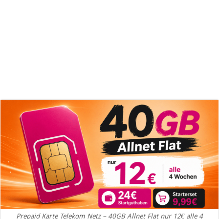
Prepaid Karte Telekom Netz – 40GB Allnet Flat nur 12€ alle 4