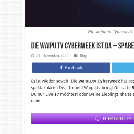
Die waipu.tv Cyberweek i
Die waipu.tv Cyberweek ist da – Spar
21. November 2024
Blog
Facebook
Es ist wieder soweit: Die
waipu.tv Cyberweek
hat beg
spektakulären Deal freuen! Waipu.tv bringt Dir satte
Du nur Live-TV möchtest oder Deine Lieblingsinhalte a
dabei.
HIER GEHT ES