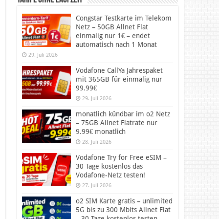
Tarife ohne Laufzeit
Congstar Testkarte im Telekom
Netz – 50GB Allnet Flat
einmalig nur 1€ – endet
automatisch nach 1 Monat
29. Juli 2026
Vodafone CallYa Jahrespaket
mit 365GB für einmalig nur
99.99€
29. Juli 2026
monatlich kündbar im o2 Netz
– 75GB Allnet Flatrate nur
9.99€ monatlich
28. Juli 2026
Vodafone Try for Free eSIM –
30 Tage kostenlos das
Vodafone-Netz testen!
27. Juli 2026
o2 SIM Karte gratis – unlimited
5G bis zu 300 Mbits Allnet Flat
– 30 Tage kostenlos testen