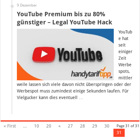
9 Dezember
YouTube Premium bis zu 80%
günstiger – Legal YouTube Hack
YouTub
e hat
seit
einiger
Zeit
Werbe
spots,
mittler
weile lassen sich viele davon nicht überspringen oder der
Werbespot muss zumindest einige Sekunden laufen. Für
Vielgucker kann dies eventuell …
« First
...
10
20
«
27
28
29
30
Page 31 of 31
31