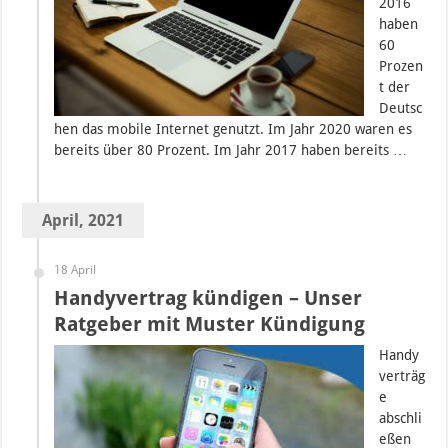
2016
haben
60
Prozen
t der
Deutsc
hen das mobile Internet genutzt. Im Jahr 2020 waren es
bereits über 80 Prozent. Im Jahr 2017 haben bereits …
April, 2021
18 April
Handyvertrag kündigen – Unser
Ratgeber mit Muster Kündigung
Handy
verträg
e
abschli
eßen