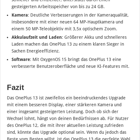
gesteigerten Arbeitsspeicher von bis zu 24 GB.
Kamera
: Deutliche Verbesserungen in der Kameraqualität,
insbesondere mit einer neuen 64 MP-Hauptkamera und
einem 50 MP-Teleobjektiv mit 3,5x optischem Zoom.
Akkulaufzeit und Laden
: Größerer Akku und schnelleres
Laden machen das OnePlus 13 zu einem klaren Sieger in
Sachen Energieeffizienz.
Software
: Mit OxygenOS 15 bringt das OnePlus 13 eine
verbesserte Benutzeroberfläche und neue KI-Features mit.
Fazit
Das OnePlus 13 ist zweifellos ein beeindruckendes Upgrade
mit einem besseren Display, einer stärkeren Kamera und
einer insgesamt gesteigerten Leistung. Doch ob sich der
Wechsel lohnt, hängt von deinen Bedürfnissen ab. Für Nutzer
des OnePlus 12, die mit ihrer aktuellen Leistung zufrieden
sind, könnte das Upgrade optional sein. Wenn du jedoch das
Beste vom Besten willst, ist das OnePlus 13 die perfekte Wahl.