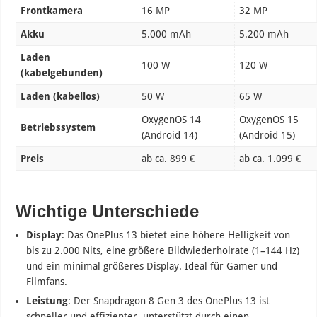
Frontkamera
16 MP
32 MP
Akku
5.000 mAh
5.200 mAh
Laden
100 W
120 W
(kabelgebunden)
Laden (kabellos)
50 W
65 W
OxygenOS 14
OxygenOS 15
Betriebssystem
(Android 14)
(Android 15)
Preis
ab ca. 899 €
ab ca. 1.099 €
Wichtige Unterschiede
Display
: Das OnePlus 13 bietet eine höhere Helligkeit von
bis zu 2.000 Nits, eine größere Bildwiederholrate (1–144 Hz)
und ein minimal größeres Display. Ideal für Gamer und
Filmfans.
Leistung
: Der Snapdragon 8 Gen 3 des OnePlus 13 ist
schneller und effizienter, unterstützt durch einen