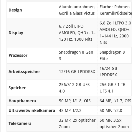
Aluminiumrahmen,
Flacher Rahmen,
Design
Gorilla Glass Victus
Keramikrückseit
6,8 Zoll LTPO 3.0
6,7 Zoll LTPO
AMOLED, QHD+,
Display
AMOLED, QHD+, 1–
1–144 Hz, 2000
120 Hz, 1300 Nits
Nits
Snapdragon 8 Gen
Snapdragon 8
Prozessor
3
Elite
16/24 GB
Arbeitsspeicher
12/16 GB LPDDR5X
LPDDR5X
256/512 GB UFS
256 GB / 1 TB
Speicher
4.0
UFS 4.1
Hauptkamera
50 MP, f/1.8, OIS
64 MP, f/1.7, OIS
Ultraweitwinkelkamera
48 MP, f/2.2
50 MP, f/2.0
32 MP, 2x optischer
50 MP, 3.5x
Telekamera
Zoom
optischer Zoom