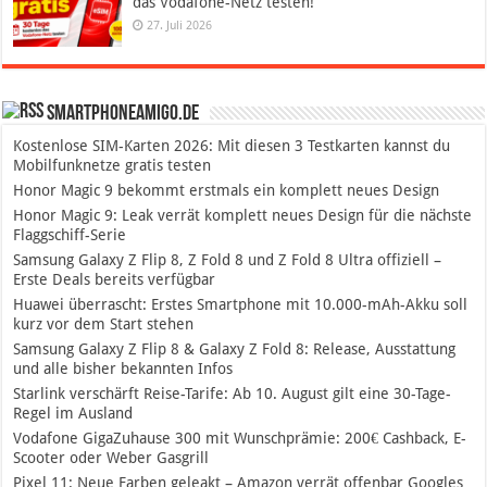
das Vodafone-Netz testen!
27. Juli 2026
SmartphoneAmigo.de
Kostenlose SIM-Karten 2026: Mit diesen 3 Testkarten kannst du
Mobilfunknetze gratis testen
Honor Magic 9 bekommt erstmals ein komplett neues Design
Honor Magic 9: Leak verrät komplett neues Design für die nächste
Flaggschiff-Serie
Samsung Galaxy Z Flip 8, Z Fold 8 und Z Fold 8 Ultra offiziell –
Erste Deals bereits verfügbar
Huawei überrascht: Erstes Smartphone mit 10.000-mAh-Akku soll
kurz vor dem Start stehen
Samsung Galaxy Z Flip 8 & Galaxy Z Fold 8: Release, Ausstattung
und alle bisher bekannten Infos
Starlink verschärft Reise-Tarife: Ab 10. August gilt eine 30-Tage-
Regel im Ausland
Vodafone GigaZuhause 300 mit Wunschprämie: 200€ Cashback, E-
Scooter oder Weber Gasgrill
Pixel 11: Neue Farben geleakt – Amazon verrät offenbar Googles