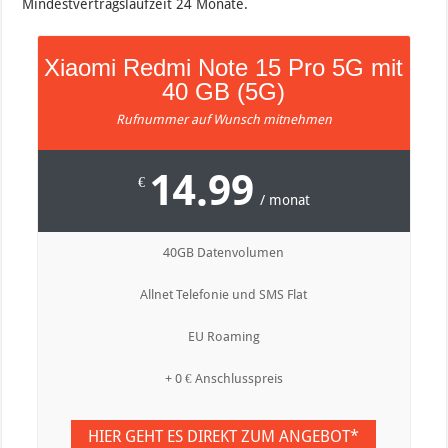
Mindestvertragslaufzeit 24 Monate.
Xiaomi Redmi Note 15 Pro 5G mit
40 GB (5G)
Rufnummer auf Wunsch mitnehmen
14.99
€
/ monat
40GB Datenvolumen
Allnet Telefonie und SMS Flat
EU Roaming
+ 0 € Anschlusspreis
HIER GEHT ES DIREKT ZUM ANGEBOT*