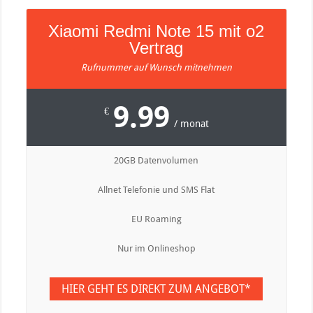
Xiaomi Redmi Note 15 mit o2
Vertrag
Rufnummer auf Wunsch mitnehmen
9.99
€
/ monat
20GB Datenvolumen
Allnet Telefonie und SMS Flat
EU Roaming
Nur im Onlineshop
HIER GEHT ES DIREKT ZUM ANGEBOT*