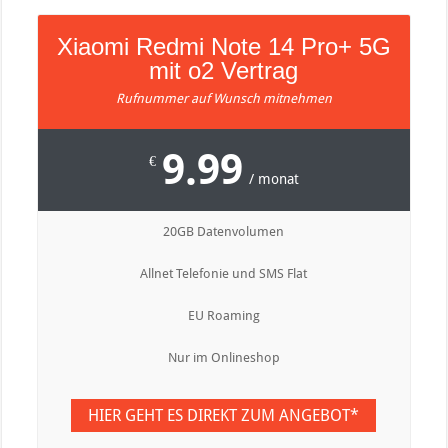
Xiaomi Redmi Note 14 Pro+ 5G
mit o2 Vertrag
Rufnummer auf Wunsch mitnehmen
9.99
€
/ monat
20GB Datenvolumen
Allnet Telefonie und SMS Flat
EU Roaming
Nur im Onlineshop
HIER GEHT ES DIREKT ZUM ANGEBOT*