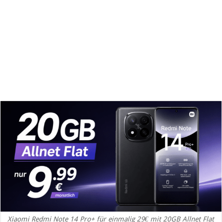
Xiaomi Redmi Note 14 Pro+ für einmalig 29€ mit 20GB Allnet Flat