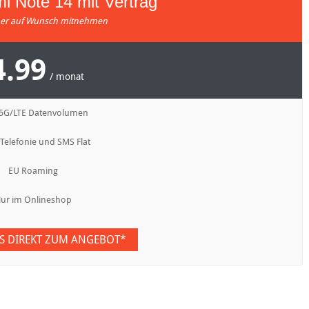
i Note 14 mit Vertrag
r auf Wunsch mitnehmen
4.99
/ monat
 5G/LTE Datenvolumen
 Telefonie und SMS Flat
EU Roaming
ur im Onlineshop
ES DIREKT ZUM ANGEBOT*