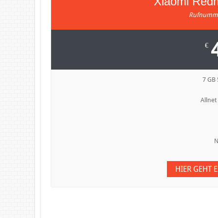
Xiaomi Redm
Rufnumme
€
7 GB
Allnet
N
HIER GEHT 