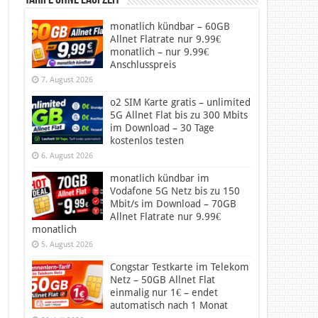
Tarife ohne Laufzeit
monatlich kündbar – 60GB
Allnet Flatrate nur 9.99€
monatlich – nur 9.99€
Anschlusspreis
7. August 2026
o2 SIM Karte gratis – unlimited
5G Allnet Flat bis zu 300 Mbits
im Download – 30 Tage
kostenlos testen
6. August 2026
monatlich kündbar im
Vodafone 5G Netz bis zu 150
Mbit/s im Download – 70GB
Allnet Flatrate nur 9.99€
monatlich
5. August 2026
Congstar Testkarte im Telekom
Netz – 50GB Allnet Flat
einmalig nur 1€ – endet
automatisch nach 1 Monat