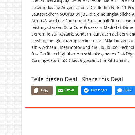
Sonnenlicht-Display bietet das Redmi Note 11 Pro+ 5G
Lesemodus die Augen schont. Das Redmi Note 11 Pro+
Lautsprechern SOUND BY JBL, die eine unglaubliche A
Atmos® wird die Raum- und Stereoqualität noch weit
leistungsstarken Octa-Core Prozessor MediaTek Dimens
extrem leistungsstark, sondern läuft auch auf dem e
Leistung bei gleichzeitig verbesserter Akkulaufzeit z
ein X-Achsen-Linearmotor und die LiquidCool-Technol
Das Gerät verfügt über ein schlankes, neues Flat-Ed
Corning® Gorilla® Glass 5 geschützten Bildschirm.
Teile diesen Deal - Share this Deal
Copy
Email
Messenger
SMS