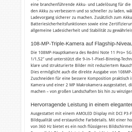
eine branchenführende Akku- und Ladelösung für die
den Akku zu verbessern und so schneller zu laden, w
Ladevorgang sicherer zu machen. Zusätzlich zum Akku
Batteriesicherheitsfunktionen sowie eine Zertifizier
allgemeine Ladesicherheit und Stabilität zu gewährlei
108-MP-Triple-Kamera auf Flagship-Niveau
Die 108MP-Hauptkamera des Redmi Note 11 Pro+ 5G 
1/1,52” und unterstützt die 9-in-1-Pixel-Binning-Tech
klare und strukturierte Bilder mit reduziertem Raus
Dies ermöglicht auch die direkte Ausgabe von 108MP
Zuschneiden für eine bessere Komposition praktisch is
Kamera und einer 2 MP Makrokamera ausgestattet, di
machen – von großen Landschaften bis hin zu winzigen
Hervorragende Leistung in einem elegante
Ausgestattet mit einem AMOLED Display mit DCI P3-F
Bildqualität und erstaunliche Farbdetails. Mit einer
von 360 Hz bietet es ein noch flüssigeres Bildschir