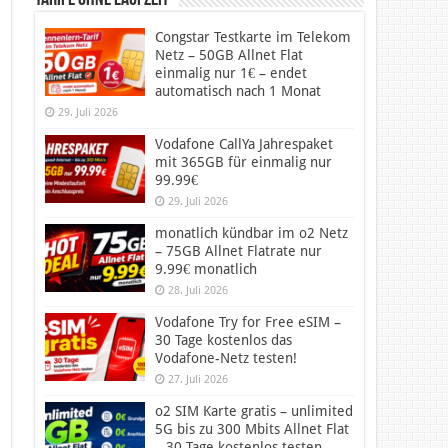
Tarife ohne Laufzeit
Congstar Testkarte im Telekom
Netz – 50GB Allnet Flat
einmalig nur 1€ – endet
automatisch nach 1 Monat
29. Juli 2026
Vodafone CallYa Jahrespaket
mit 365GB für einmalig nur
99.99€
29. Juli 2026
monatlich kündbar im o2 Netz
– 75GB Allnet Flatrate nur
9.99€ monatlich
28. Juli 2026
Vodafone Try for Free eSIM –
30 Tage kostenlos das
Vodafone-Netz testen!
27. Juli 2026
o2 SIM Karte gratis – unlimited
5G bis zu 300 Mbits Allnet Flat
– 30 Tage kostenlos testen