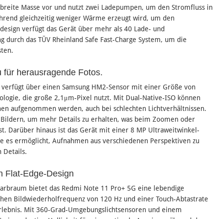
 breite Masse vor und nutzt zwei Ladepumpen, um den Stromfluss in
ährend gleichzeitig weniger Wärme erzeugt wird, um den
design verfügt das Gerät über mehr als 40 Lade- und
ung durch das TÜV Rheinland Safe Fast-Charge System, um die
sten.
 für herausragende Fotos.
verfügt über einen Samsung HM2-Sensor mit einer Größe von
nologie, die große 2,1μm-Pixel nutzt. Mit Dual-Native-ISO können
chen aufgenommen werden, auch bei schlechten Lichtverhältnissen.
-Bildern, um mehr Details zu erhalten, was beim Zoomen oder
t. Darüber hinaus ist das Gerät mit einer 8 MP Ultraweitwinkel-
e es ermöglicht, Aufnahmen aus verschiedenen Perspektiven zu
 Details.
n Flat-Edge-Design
arbraum bietet das Redmi Note 11 Pro+ 5G eine lebendige
 hohen Bildwiederholfrequenz von 120 Hz und einer Touch-Abtastrate
merlebnis. Mit 360-Grad-Umgebungslichtsensoren und einem