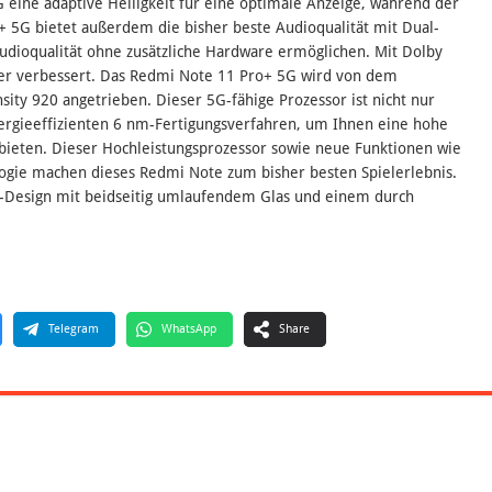
 eine adaptive Helligkeit für eine optimale Anzeige, während der
 5G bietet außerdem die bisher beste Audioqualität mit Dual-
udioqualität ohne zusätzliche Hardware ermöglichen. Mit Dolby
er verbessert. Das Redmi Note 11 Pro+ 5G wird von dem
ity 920 angetrieben. Dieser 5G-fähige Prozessor ist nicht nur
nergieeffizienten 6 nm-Fertigungsverfahren, um Ihnen eine hohe
u bieten. Dieser Hochleistungsprozessor sowie neue Funktionen wie
ogie machen dieses Redmi Note zum bisher besten Spielerlebnis.
ge-Design mit beidseitig umlaufendem Glas und einem durch
Telegram
WhatsApp
Share