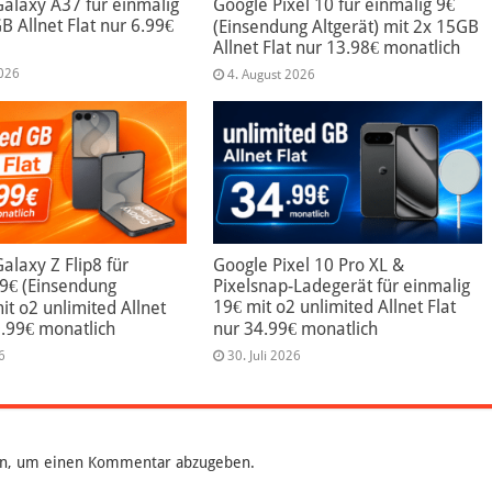
alaxy A37 für einmalig
Google Pixel 10 für einmalig 9€
B Allnet Flat nur 6.99€
(Einsendung Altgerät) mit 2x 15GB
Allnet Flat nur 13.98€ monatlich
2026
4. August 2026
laxy Z Flip8 für
Google Pixel 10 Pro XL &
99€ (Einsendung
Pixelsnap-Ladegerät für einmalig
19€ mit o2 unlimited Allnet Flat
mit o2 unlimited Allnet
9.99€ monatlich
nur 34.99€ monatlich
6
30. Juli 2026
n, um einen Kommentar abzugeben.