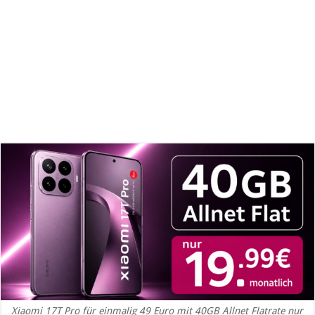
Xiaomi 17T Pro für einmalig 49 Euro mit 40GB Allnet Flatrate nur