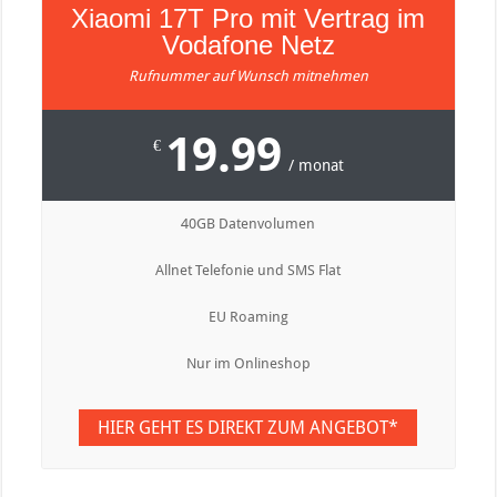
Xiaomi 17T Pro mit Vertrag im
Vodafone Netz
Rufnummer auf Wunsch mitnehmen
19.99
€
/ monat
40GB Datenvolumen
Allnet Telefonie und SMS Flat
EU Roaming
Nur im Onlineshop
HIER GEHT ES DIREKT ZUM ANGEBOT*