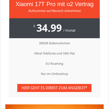
Xiaomi 17T Pro mit o2 Vertrag
Rufnummer auf Wunsch mitnehmen
34.99
€
/ monat
300GB Datenvolumen
Allnet Telefonie und SMS Flat
EU Roaming
Nur im Onlineshop
HIER GEHT ES DIREKT ZUM ANGEBOT*