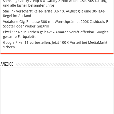
Samsung Galaxy Z Flip 8 & Galaxy Z Fold 8: Release, Ausstattung
und alle bisher bekannten Infos
Starlink verschärft Reise-Tarife: Ab 10. August gilt eine 30-Tage-
Regel im Ausland
Vodafone GigaZuhause 300 mit Wunschprämie: 200€ Cashback, E-
Scooter oder Weber Gasgrill
Pixel 11: Neue Farben geleakt – Amazon verrät offenbar Googles
gesamte Farbpalette
Google Pixel 11 vorbestellen: Jetzt 100 € Vorteil bei MediaMarkt
sichern
Anzeige