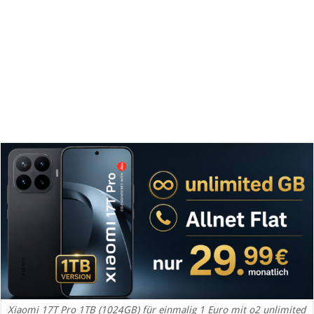
Xiaomi 17T Pro 1TB (1024GB) für einmalig 1 Euro mit o2 unlimited