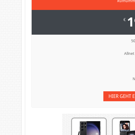
Rufnumme
1
€
5
Allnet
N
HIER GEHT 