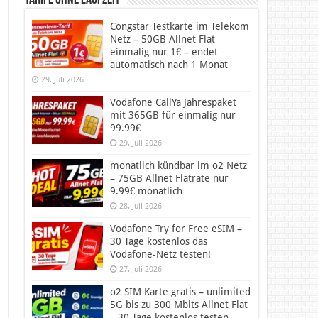
Tarife ohne Laufzeit
Congstar Testkarte im Telekom
Netz – 50GB Allnet Flat
einmalig nur 1€ – endet
automatisch nach 1 Monat
29. Juli 2026
Vodafone CallYa Jahrespaket
mit 365GB für einmalig nur
99.99€
29. Juli 2026
monatlich kündbar im o2 Netz
– 75GB Allnet Flatrate nur
9.99€ monatlich
28. Juli 2026
Vodafone Try for Free eSIM –
30 Tage kostenlos das
Vodafone-Netz testen!
27. Juli 2026
o2 SIM Karte gratis – unlimited
5G bis zu 300 Mbits Allnet Flat
– 30 Tage kostenlos testen