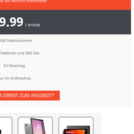
r auf Wunsch mitnehmen
9.99
/ monat
0GB Datenvolumen
 Telefonie und SMS Flat
EU Roaming
ur im Onlineshop
ES DIREKT ZUM ANGEBOT*