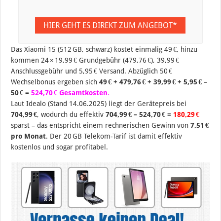
HIER GEHT ES DIREKT ZUM ANGEBOT*
Das Xiaomi 15 (512 GB, schwarz) kostet einmalig 49 €, hinzu
kommen 24 × 19,99 € Grundgebühr (479,76 €), 39,99 €
Anschlussgebühr und 5,95 € Versand. Abzüglich 50 €
Wechselbonus ergeben sich
49 € + 479,76 € + 39,99 € + 5,95 € –
50 € =
524,70 € Gesamtkosten
.
Laut Idealo (Stand 14.06.2025) liegt der Gerätepreis bei
704,99 €
, wodurch du effektiv
704,99 € – 524,70 € =
180,29 €
sparst – das entspricht einem rechnerischen Gewinn von
7,51 €
pro Monat
. Der 20 GB Telekom-Tarif ist damit effektiv
kostenlos und sogar profitabel.