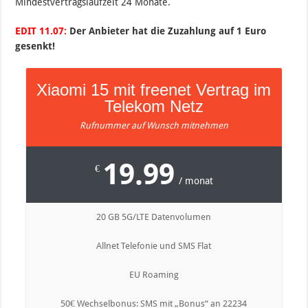
Mindestvertragslaufzeit 24 Monate.
EDIT 11.07:
Der Anbieter hat die Zuzahlung auf 1 Euro
gesenkt!
Xiaomi 15 mit freenet Vertrag im
Telekom Netz
Rufnummer auf Wunsch mitnehmen
19.99
€
/ monat
20 GB 5G/LTE Datenvolumen
Allnet Telefonie und SMS Flat
EU Roaming
50€ Wechselbonus: SMS mit „Bonus“ an 22234