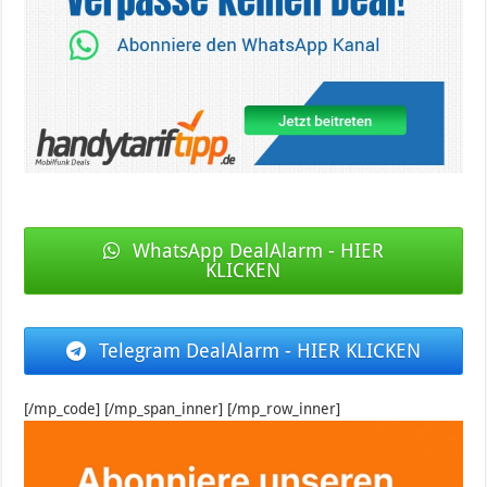
WhatsApp DealAlarm - HIER
KLICKEN
Telegram DealAlarm - HIER KLICKEN
[/mp_code] [/mp_span_inner] [/mp_row_inner]