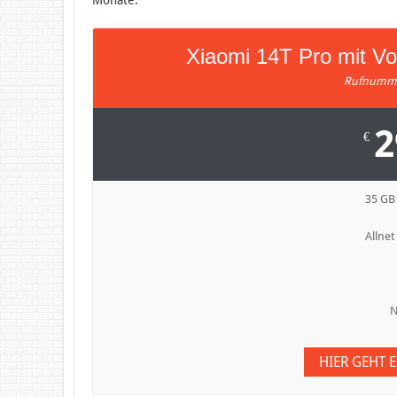
Xiaomi 14T Pro mit V
Rufnumme
2
€
35 GB
Allnet
N
HIER GEHT 