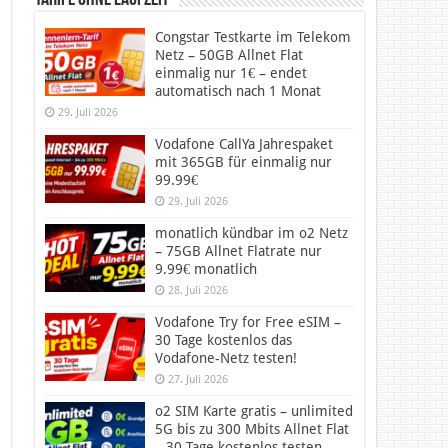
Tarife ohne Laufzeit
Congstar Testkarte im Telekom
Netz – 50GB Allnet Flat
einmalig nur 1€ – endet
automatisch nach 1 Monat
29. Juli 2026
Vodafone CallYa Jahrespaket
mit 365GB für einmalig nur
99.99€
29. Juli 2026
monatlich kündbar im o2 Netz
– 75GB Allnet Flatrate nur
9.99€ monatlich
28. Juli 2026
Vodafone Try for Free eSIM –
30 Tage kostenlos das
Vodafone-Netz testen!
27. Juli 2026
o2 SIM Karte gratis – unlimited
5G bis zu 300 Mbits Allnet Flat
– 30 Tage kostenlos testen