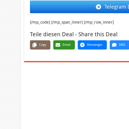
Telegram 
[/mp_code] [/mp_span_inner] [/mp_row_inner]
Teile diesen Deal - Share this Deal
Copy
Email
Messenger
SMS