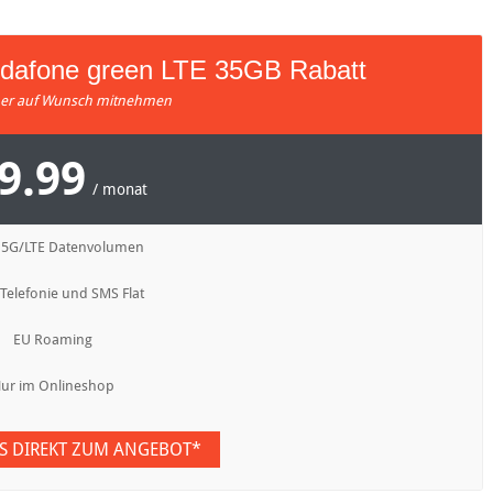
odafone green LTE 35GB Rabatt
r auf Wunsch mitnehmen
9.99
/ monat
 5G/LTE Datenvolumen
 Telefonie und SMS Flat
EU Roaming
ur im Onlineshop
ES DIREKT ZUM ANGEBOT*