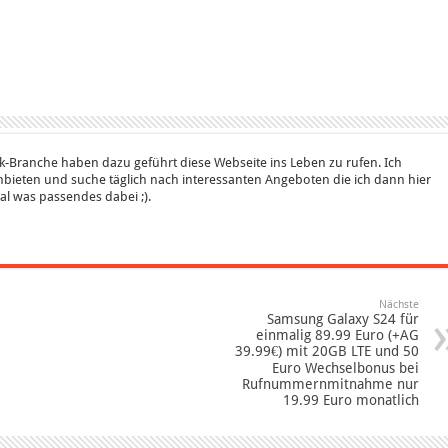
k-Branche haben dazu geführt diese Webseite ins Leben zu rufen. Ich
bieten und suche täglich nach interessanten Angeboten die ich dann hier
 mal was passendes dabei ;).
Nächste
Samsung Galaxy S24 für
einmalig 89.99 Euro (+AG
39.99€) mit 20GB LTE und 50
Euro Wechselbonus bei
Rufnummernmitnahme nur
19.99 Euro monatlich