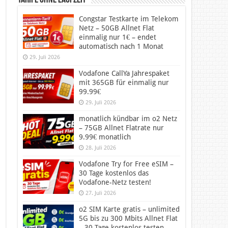
Tarife ohne Laufzeit
Congstar Testkarte im Telekom
Netz – 50GB Allnet Flat
einmalig nur 1€ – endet
automatisch nach 1 Monat
29. Juli 2026
Vodafone CallYa Jahrespaket
mit 365GB für einmalig nur
99.99€
29. Juli 2026
monatlich kündbar im o2 Netz
– 75GB Allnet Flatrate nur
9.99€ monatlich
28. Juli 2026
Vodafone Try for Free eSIM –
30 Tage kostenlos das
Vodafone-Netz testen!
27. Juli 2026
o2 SIM Karte gratis – unlimited
5G bis zu 300 Mbits Allnet Flat
– 30 Tage kostenlos testen