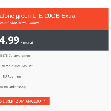
dafone green LTE 20GB Extra
r auf Wunsch mitnehmen
4.99
/ monat
GB LTE Datenvolumen
 Telefonie und SMS Flat
EU Roaming
ur im Onlineshop
ES DIREKT ZUM ANGEBOT*