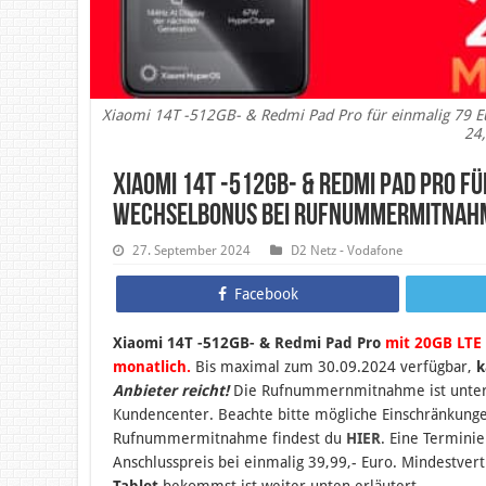
Xiaomi 14T -512GB- & Redmi Pad Pro für einmalig 79
24,
Xiaomi 14T -512GB- & Redmi Pad Pro fü
Wechselbonus bei Rufnummermitnahm
27. September 2024
D2 Netz - Vodafone
Facebook
Xiaomi 14T -512GB- & Redmi Pad Pro
mit 20GB LTE
monatlich.
B
is maximal zum 30.09.2024 verfügbar,
k
Anbieter reicht!
Die Rufnummernmitnahme ist unter Sc
Kundencenter. Beachte bitte mögliche Einschränkun
Rufnummermitnahme findest du
HIER
. Eine Termini
Anschlusspreis bei einmalig 39,99,- Euro. Mindestver
Tablet
bekommst ist weiter unten erläutert.