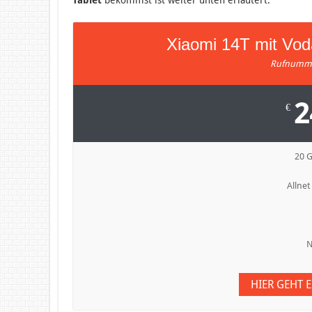
Xiaomi 14T mit Vo
Rufnumme
2
€
20 
Allnet
N
HIER GEHT 