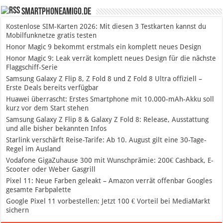
SmartphoneAmigo.de
Kostenlose SIM-Karten 2026: Mit diesen 3 Testkarten kannst du
Mobilfunknetze gratis testen
Honor Magic 9 bekommt erstmals ein komplett neues Design
Honor Magic 9: Leak verrät komplett neues Design für die nächste
Flaggschiff-Serie
Samsung Galaxy Z Flip 8, Z Fold 8 und Z Fold 8 Ultra offiziell –
Erste Deals bereits verfügbar
Huawei überrascht: Erstes Smartphone mit 10.000-mAh-Akku soll
kurz vor dem Start stehen
Samsung Galaxy Z Flip 8 & Galaxy Z Fold 8: Release, Ausstattung
und alle bisher bekannten Infos
Starlink verschärft Reise-Tarife: Ab 10. August gilt eine 30-Tage-
Regel im Ausland
Vodafone GigaZuhause 300 mit Wunschprämie: 200€ Cashback, E-
Scooter oder Weber Gasgrill
Pixel 11: Neue Farben geleakt – Amazon verrät offenbar Googles
gesamte Farbpalette
Google Pixel 11 vorbestellen: Jetzt 100 € Vorteil bei MediaMarkt
sichern