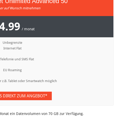
et Unlimited Advanced 50
r auf Wunsch mitnehmen
4.99
/ monat
Unbegrenzte
Internet Flat
 Telefonie und SMS Flat
EU Roaming
r z.B. Tablet oder Smartwatch möglich
ES DIREKT ZUM ANGEBOT*
 Monat ein Datenvolumen von 70 GB zur Verfügung.