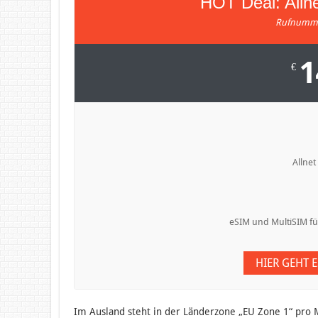
HOT Deal: Alln
Rufnumme
1
€
Allnet
eSIM und MultiSIM fü
HIER GEHT 
Im Ausland steht in der Länderzone „EU Zone 1“ pro