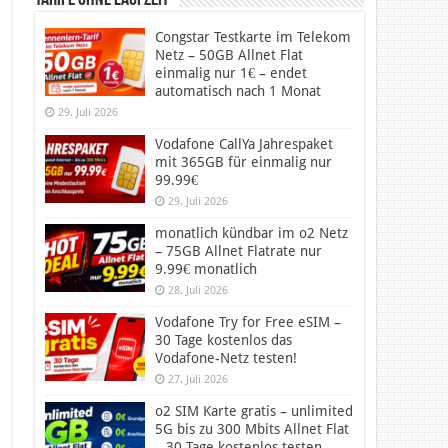
Tarife ohne Laufzeit
Congstar Testkarte im Telekom
Netz – 50GB Allnet Flat
einmalig nur 1€ – endet
automatisch nach 1 Monat
29. Juli 2026
Vodafone CallYa Jahrespaket
mit 365GB für einmalig nur
99.99€
29. Juli 2026
monatlich kündbar im o2 Netz
– 75GB Allnet Flatrate nur
9.99€ monatlich
28. Juli 2026
Vodafone Try for Free eSIM –
30 Tage kostenlos das
Vodafone-Netz testen!
27. Juli 2026
o2 SIM Karte gratis – unlimited
5G bis zu 300 Mbits Allnet Flat
– 30 Tage kostenlos testen