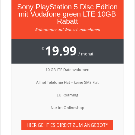
Sony PlayStation 5 Disc Edition
mit Vodafone green LTE 10GB
Rabatt
Rufnummer auf Wunsch mitnehmen
19.99
€
/ monat
10 GB LTE Datenvolumen
Allnet Telefonie Flat – keine SMS Flat
EU Roaming
Nur im Onlineshop
HIER GEHT ES DIREKT ZUM ANGEBOT*