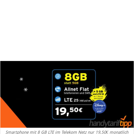
Smartphone mit 8 GB LTE im Telekom Netz nur 19,50€ monatlich