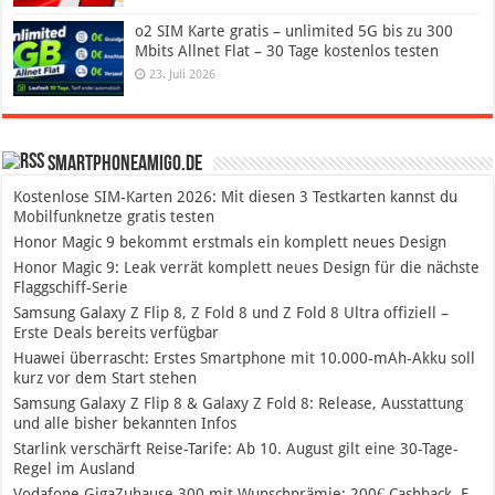
o2 SIM Karte gratis – unlimited 5G bis zu 300
Mbits Allnet Flat – 30 Tage kostenlos testen
23. Juli 2026
SmartphoneAmigo.de
Kostenlose SIM-Karten 2026: Mit diesen 3 Testkarten kannst du
Mobilfunknetze gratis testen
Honor Magic 9 bekommt erstmals ein komplett neues Design
Honor Magic 9: Leak verrät komplett neues Design für die nächste
Flaggschiff-Serie
Samsung Galaxy Z Flip 8, Z Fold 8 und Z Fold 8 Ultra offiziell –
Erste Deals bereits verfügbar
Huawei überrascht: Erstes Smartphone mit 10.000-mAh-Akku soll
kurz vor dem Start stehen
Samsung Galaxy Z Flip 8 & Galaxy Z Fold 8: Release, Ausstattung
und alle bisher bekannten Infos
Starlink verschärft Reise-Tarife: Ab 10. August gilt eine 30-Tage-
Regel im Ausland
Vodafone GigaZuhause 300 mit Wunschprämie: 200€ Cashback, E-