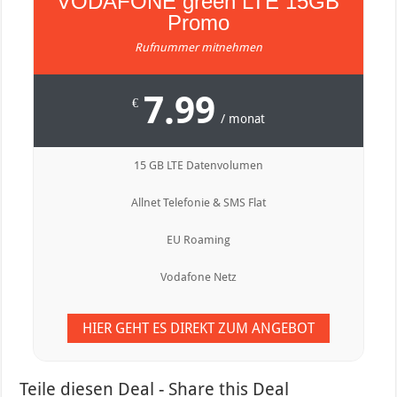
VODAFONE green LTE 15GB
Promo
Rufnummer mitnehmen
7.99
€
/ monat
15 GB LTE Datenvolumen
Allnet Telefonie & SMS Flat
EU Roaming
Vodafone Netz
HIER GEHT ES DIREKT ZUM ANGEBOT
Teile diesen Deal - Share this Deal