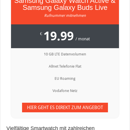
Samsung Galaxy Watch Active &
Samsung Galaxy Buds Live
Rufnummer mitnehmen
19.99
€
/ monat
10 GB LTE Datenvolumen
Allnet Telefonie Flat
EU Roaming
Vodafone Netz
HIER GEHT ES DIREKT ZUM ANGEBOT
Vielfältige Smartwatch mit zahlreichen