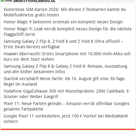
SmartphoneAmigo.de
Kostenlose SIM-Karten 2026: Mit diesen 3 Testkarten kannst du
Mobilfunknetze gratis testen
Honor Magic 9 bekommt erstmals ein komplett neues Design
Honor Magic 9: Leak verrät komplett neues Design für die nächste
Flaggschiff-Serie
Samsung Galaxy Z Flip 8, Z Fold 8 und Z Fold 8 Ultra offiziell –
Erste Deals bereits verfügbar
Huawei überrascht: Erstes Smartphone mit 10.000-mAh-Akku soll
kurz vor dem Start stehen
Samsung Galaxy Z Flip 8 & Galaxy Z Fold 8: Release, Ausstattung
und alle bisher bekannten Infos
Starlink verschärft Reise-Tarife: Ab 10. August gilt eine 30-Tage-
Regel im Ausland
Vodafone GigaZuhause 300 mit Wunschprämie: 200€ Cashback, E-
Scooter oder Weber Gasgrill
Pixel 11: Neue Farben geleakt – Amazon verrät offenbar Googles
gesamte Farbpalette
Google Pixel 11 vorbestellen: Jetzt 100 € Vorteil bei MediaMarkt
sichern