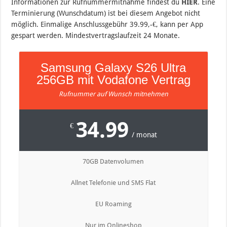
Informationen zur Rufnummermitnahme findest du
HIER
. Eine
Terminierung (Wunschdatum) ist bei diesem Angebot nicht
möglich. Einmalige Anschlussgebühr 39.99,-€, kann per App
gespart werden. Mindestvertragslaufzeit 24 Monate.
Samsung Galaxy S26 Ultra
256GB mit Vodafone Vertrag
Rufnummer auf Wunsch mitnehmen
34.99
€
/ monat
70GB Datenvolumen
Allnet Telefonie und SMS Flat
EU Roaming
Nur im Onlineshop