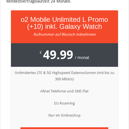
Mindestvertragslaufzeit 24 Monate.
o2 Mobile Unlimited L Promo
(+10) inkl. Galaxy Watch
Rufnummer auf Wunsch mitnehmen
49.99
€
/ monat
Unlimitiertes LTE & 5G Highspeed Datenvolumen (mit bis zu
300 Mbit/s)
Allnet Telefonie und SMS Flat
EU Roaming
Nur im Onlineshop