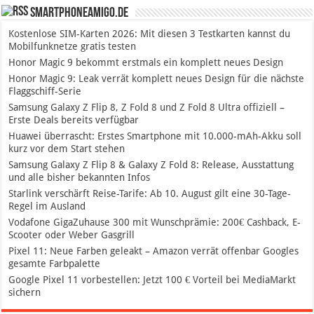
SmartphoneAmigo.de
Kostenlose SIM-Karten 2026: Mit diesen 3 Testkarten kannst du
Mobilfunknetze gratis testen
Honor Magic 9 bekommt erstmals ein komplett neues Design
Honor Magic 9: Leak verrät komplett neues Design für die nächste
Flaggschiff-Serie
Samsung Galaxy Z Flip 8, Z Fold 8 und Z Fold 8 Ultra offiziell –
Erste Deals bereits verfügbar
Huawei überrascht: Erstes Smartphone mit 10.000-mAh-Akku soll
kurz vor dem Start stehen
Samsung Galaxy Z Flip 8 & Galaxy Z Fold 8: Release, Ausstattung
und alle bisher bekannten Infos
Starlink verschärft Reise-Tarife: Ab 10. August gilt eine 30-Tage-
Regel im Ausland
Vodafone GigaZuhause 300 mit Wunschprämie: 200€ Cashback, E-
Scooter oder Weber Gasgrill
Pixel 11: Neue Farben geleakt – Amazon verrät offenbar Googles
gesamte Farbpalette
Google Pixel 11 vorbestellen: Jetzt 100 € Vorteil bei MediaMarkt
sichern