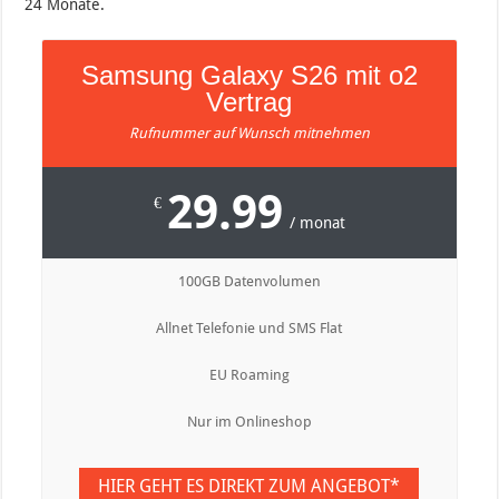
24 Monate.
Samsung Galaxy S26 mit o2
Vertrag
Rufnummer auf Wunsch mitnehmen
29.99
€
/ monat
100GB Datenvolumen
Allnet Telefonie und SMS Flat
EU Roaming
Nur im Onlineshop
HIER GEHT ES DIREKT ZUM ANGEBOT*