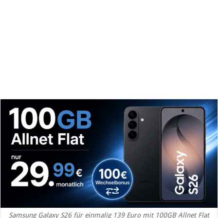
Samsung Galaxy S26 für einmalig 139 Euro mit 100GB Allnet Flat