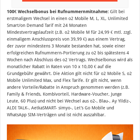
100€ Wechselbonus bei Rufnummernmitnahme:
Gilt bei
erstmaligem Wechsel in einen o2 Mobile M, L, XL, Unlimited
Smart/on Demand Tarif mit 24 Monaten
Mindestvertragslaufzeit (z.B. o2 Mobile M für 24,99 € mtl. zzgl.
einmaligem Anschlusspreis von 39,99 €) aus einem Vertrag,
der zuvor mindestens 3 Monate bestanden hat, sowie einer
erfolgreichen Rufnummern-Portierung zu o2 bis spätestens 4
Wochen nach Abschluss des o2 Vertrags. Wechselbonus wird als
monatlicher Rabatt in Raten von 10 x 10,00 € auf die
Grundgebühr gewährt. Die Aktion gilt nicht für o2 Mobile S, o2
Mobile Unlimited Max, und Flex Tarife. Er gilt nicht, wenn
andere Vorteile/Rabatte in Anspruch genommen werden (z.B.
Family & Friends, Kombivorteil, Hardware-Voucher, Junge
Leute, 60 Plus) und nicht bei Wechsel aus o2-, Blau-, Ay Yildiz-,
ALDI TALK-, AetkaSMART- simyo-, Let’s Go Mobile und
WhatsApp SIM-Verträgen und ist nicht auszahlbar.