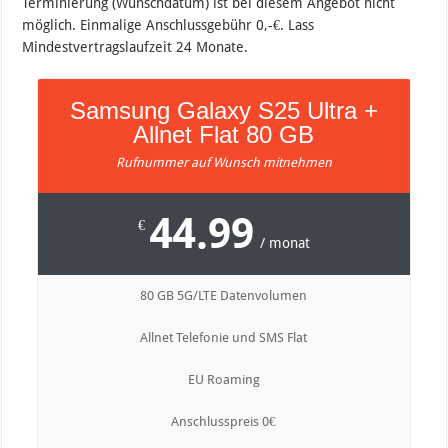
Terminierung (Wunschdatum) ist bei diesem Angebot nicht
möglich. Einmalige Anschlussgebühr 0,-€. Lass
Mindestvertragslaufzeit 24 Monate.
Samsung Galaxy S25 Ultra +
Allnet Flat 80 GB
Rufnummer auf Wunsch mitnehmen
44.99
€
/ monat
80 GB 5G/LTE Datenvolumen
Allnet Telefonie und SMS Flat
EU Roaming
Anschlusspreis 0€