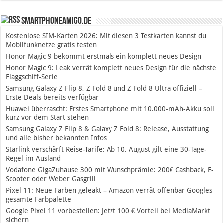
SmartphoneAmigo.de
Kostenlose SIM-Karten 2026: Mit diesen 3 Testkarten kannst du
Mobilfunknetze gratis testen
Honor Magic 9 bekommt erstmals ein komplett neues Design
Honor Magic 9: Leak verrät komplett neues Design für die nächste
Flaggschiff-Serie
Samsung Galaxy Z Flip 8, Z Fold 8 und Z Fold 8 Ultra offiziell –
Erste Deals bereits verfügbar
Huawei überrascht: Erstes Smartphone mit 10.000-mAh-Akku soll
kurz vor dem Start stehen
Samsung Galaxy Z Flip 8 & Galaxy Z Fold 8: Release, Ausstattung
und alle bisher bekannten Infos
Starlink verschärft Reise-Tarife: Ab 10. August gilt eine 30-Tage-
Regel im Ausland
Vodafone GigaZuhause 300 mit Wunschprämie: 200€ Cashback, E-
Scooter oder Weber Gasgrill
Pixel 11: Neue Farben geleakt – Amazon verrät offenbar Googles
gesamte Farbpalette
Google Pixel 11 vorbestellen: Jetzt 100 € Vorteil bei MediaMarkt
sichern