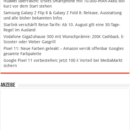
Huawei überrascht: Erstes Smartphone mit 10.000-mAh-Akku soll
kurz vor dem Start stehen
Samsung Galaxy Z Flip 8 & Galaxy Z Fold 8: Release, Ausstattung
und alle bisher bekannten Infos
Starlink verschärft Reise-Tarife: Ab 10. August gilt eine 30-Tage-
Regel im Ausland
Vodafone GigaZuhause 300 mit Wunschprämie: 200€ Cashback, E-
Scooter oder Weber Gasgrill
Pixel 11: Neue Farben geleakt – Amazon verrät offenbar Googles
gesamte Farbpalette
Google Pixel 11 vorbestellen: Jetzt 100 € Vorteil bei MediaMarkt
sichern
Anzeige