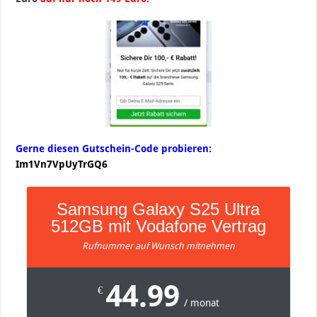
Gerne diesen Gutschein-Code probieren:
Im1Vn7VpUyTrGQ6
Samsung Galaxy S25 Ultra
512GB mit Vodafone Vertrag
Rufnummer auf Wunsch mitnehmen
44.99
€
/ monat