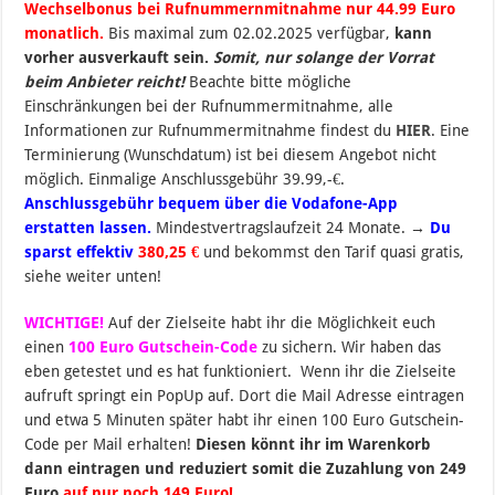
Wechselbonus bei Rufnummernmitnahme nur 44.99 Euro
monatlich.
B
is maximal zum 02.02.2025 verfügbar,
kann
vorher ausverkauft sein.
Somit, nur solange der Vorrat
beim Anbieter reicht!
Beachte bitte mögliche
Einschränkungen bei der Rufnummermitnahme, alle
Informationen zur Rufnummermitnahme findest du
HIER
. Eine
Terminierung (Wunschdatum) ist bei diesem Angebot nicht
möglich. Einmalige Anschlussgebühr 39.99,-€.
Anschlussgebühr bequem über die Vodafone-App
erstatten lassen.
Mindestvertragslaufzeit 24 Monate. →
Du
sparst effektiv
38
0
,25 €
und bekommst den Tarif quasi gratis,
siehe weiter unten!
WICHTIGE!
Auf der Zielseite habt ihr die Möglichkeit euch
einen
100 Euro Gutschein-Code
zu sichern. Wir haben das
eben getestet und es hat funktioniert. Wenn ihr die Zielseite
aufruft springt ein PopUp auf. Dort die Mail Adresse eintragen
und etwa 5 Minuten später habt ihr einen 100 Euro Gutschein-
Code per Mail erhalten!
Diesen könnt ihr im Warenkorb
dann eintragen und reduziert somit die Zuzahlung von 249
Euro
auf nur noch 149 Euro!