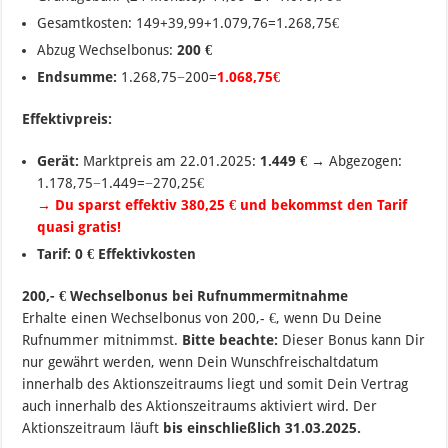
Gesamtkosten: 14
9+39,99+1.079,76=1.268,75€
Abzug Wechselbonus:
200 €
Endsumme:
1.268,75−200
=
1.068
,
75€
Effektivpreis:
Gerät:
Marktpreis am 22.01.2025:
1.449 €
→ Abgezogen:
1.178,75−1.449=−270,25€
→ Du sparst effektiv 380,25 € und bekommst den Tarif
quasi gratis!
Tarif:
0 € Effektivkosten
200,- € Wechselbonus bei Rufnummermitnahme
Erhalte einen Wechselbonus von 200,- €, wenn Du Deine
Rufnummer mitnimmst.
Bitte beachte:
Dieser Bonus kann Dir
nur gewährt werden, wenn Dein Wunschfreischaltdatum
innerhalb des Aktionszeitraums liegt und somit Dein Vertrag
auch innerhalb des Aktionszeitraums aktiviert wird. Der
Aktionszeitraum läuft
bis einschließlich 31.03.2025.