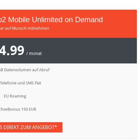
 o2 Mobile Unlimited on Demand
r auf Wunsch mitnehmen
4.99
/ monat
GB Datenvolumen auf Abruf
 Telefonie und SMS Flat
EU Roaming
hselbonus 150 EUR
ES DIREKT ZUM ANGEBOT*