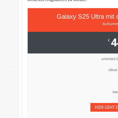
Galaxy S25 Ultra mit
Rufnumme
4
€
unimited 
Allnet
Wec
HIER GEHT 