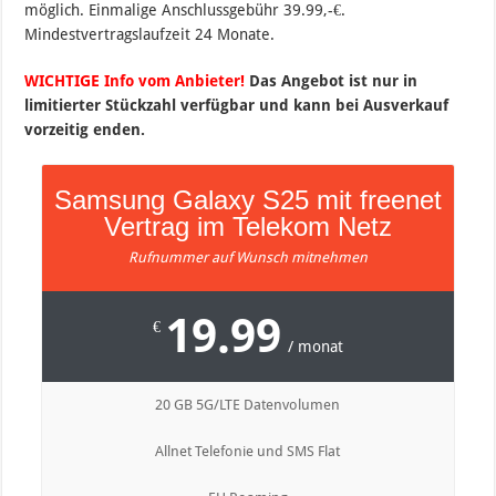
möglich. Einmalige Anschlussgebühr 39.99,-€.
Mindestvertragslaufzeit 24 Monate.
WICHTIGE Info vom Anbieter!
Das Angebot ist nur in
limitierter Stückzahl verfügbar und kann bei Ausverkauf
vorzeitig enden.
Samsung Galaxy S25 mit freenet
Vertrag im Telekom Netz
Rufnummer auf Wunsch mitnehmen
19.99
€
/ monat
20 GB 5G/LTE Datenvolumen
Allnet Telefonie und SMS Flat