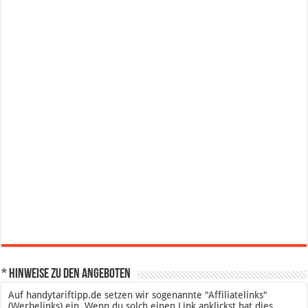
* Hinweise zu den Angeboten
Auf handytariftipp.de setzen wir sogenannte "Affiliatelinks"
(Werbelinks) ein. Wenn du solch einen Link anklickst hat dies