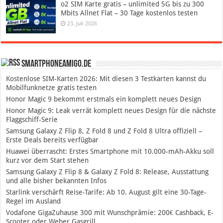
o2 SIM Karte gratis – unlimited 5G bis zu 300
Mbits Allnet Flat – 30 Tage kostenlos testen
23. Juli 2026
SmartphoneAmigo.de
Kostenlose SIM-Karten 2026: Mit diesen 3 Testkarten kannst du
Mobilfunknetze gratis testen
Honor Magic 9 bekommt erstmals ein komplett neues Design
Honor Magic 9: Leak verrät komplett neues Design für die nächste
Flaggschiff-Serie
Samsung Galaxy Z Flip 8, Z Fold 8 und Z Fold 8 Ultra offiziell –
Erste Deals bereits verfügbar
Huawei überrascht: Erstes Smartphone mit 10.000-mAh-Akku soll
kurz vor dem Start stehen
Samsung Galaxy Z Flip 8 & Galaxy Z Fold 8: Release, Ausstattung
und alle bisher bekannten Infos
Starlink verschärft Reise-Tarife: Ab 10. August gilt eine 30-Tage-
Regel im Ausland
Vodafone GigaZuhause 300 mit Wunschprämie: 200€ Cashback, E-
Scooter oder Weber Gasgrill