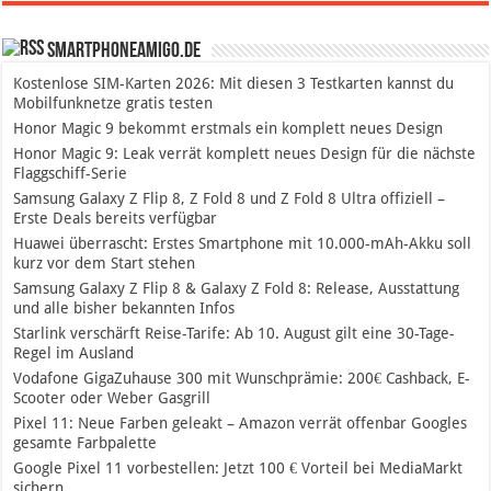
SmartphoneAmigo.de
Kostenlose SIM-Karten 2026: Mit diesen 3 Testkarten kannst du
Mobilfunknetze gratis testen
Honor Magic 9 bekommt erstmals ein komplett neues Design
Honor Magic 9: Leak verrät komplett neues Design für die nächste
Flaggschiff-Serie
Samsung Galaxy Z Flip 8, Z Fold 8 und Z Fold 8 Ultra offiziell –
Erste Deals bereits verfügbar
Huawei überrascht: Erstes Smartphone mit 10.000-mAh-Akku soll
kurz vor dem Start stehen
Samsung Galaxy Z Flip 8 & Galaxy Z Fold 8: Release, Ausstattung
und alle bisher bekannten Infos
Starlink verschärft Reise-Tarife: Ab 10. August gilt eine 30-Tage-
Regel im Ausland
Vodafone GigaZuhause 300 mit Wunschprämie: 200€ Cashback, E-
Scooter oder Weber Gasgrill
Pixel 11: Neue Farben geleakt – Amazon verrät offenbar Googles
gesamte Farbpalette
Google Pixel 11 vorbestellen: Jetzt 100 € Vorteil bei MediaMarkt
sichern