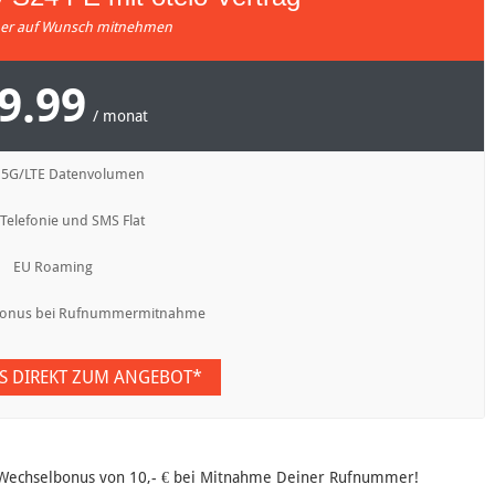
r auf Wunsch mitnehmen
9.99
/ monat
 5G/LTE Datenvolumen
 Telefonie und SMS Flat
EU Roaming
lbonus bei Rufnummermitnahme
ES DIREKT ZUM ANGEBOT*
en Wechselbonus von 10,- € bei Mitnahme Deiner Rufnummer!