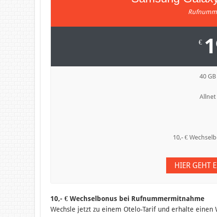
Rufnumme
1
€
40 GB
Allnet
10,- € Wechse
HIER GEHT 
10,- € Wechselbonus bei Rufnummermitnahme
Wechsle jetzt zu einem Otelo-Tarif und erhalte ein