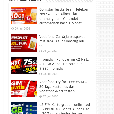
Tarife ohne Laufzeit
Congstar Testkarte im Telekom
Netz – 50GB Allnet Flat
einmalig nur 1€ – endet
automatisch nach 1 Monat
29. Juli 2026
Vodafone CallYa Jahrespaket
mit 365GB für einmalig nur
99.99€
29. Juli 2026
monatlich kündbar im o2 Netz
– 75GB Allnet Flatrate nur
9.99€ monatlich
28. Juli 2026
Vodafone Try for Free eSIM –
30 Tage kostenlos das
Vodafone-Netz testen!
27. Juli 2026
o2 SIM Karte gratis – unlimited
5G bis zu 300 Mbits Allnet Flat
– 30 Tage kostenlos testen