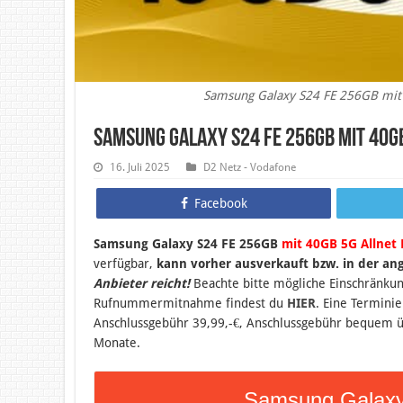
Samsung Galaxy S24 FE 256GB mit 
Samsung Galaxy S24 FE 256GB mit 40GB
16. Juli 2025
D2 Netz - Vodafone
Facebook
Samsung Galaxy S24 FE 256GB
mit 40GB 5G Allnet 
verfügbar,
kann vorher ausverkauft bzw. in der a
Anbieter reicht!
Beachte bitte mögliche Einschränk
Rufnummermitnahme findest du
HIER
. Eine Termini
Anschlussgebühr 39,99,-€, Anschlussgebühr bequem üb
Monate.
Samsung Galaxy 