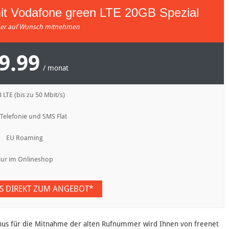
t Vodafone green LTE 20GB Spezial
r auf Wunsch mitnehmen
9.99
/ monat
 LTE (bis zu 50 Mbit/s)
 Telefonie und SMS Flat
EU Roaming
ur im Onlineshop
ES DIREKT ZUM ANGEBOT*
onus für die Mitnahme der alten Rufnummer wird Ihnen von freenet