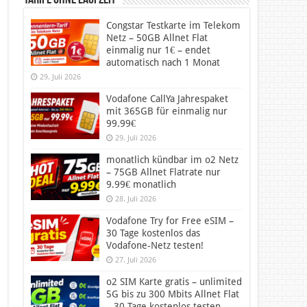
Tarife ohne Laufzeit
Congstar Testkarte im Telekom
Netz – 50GB Allnet Flat
einmalig nur 1€ – endet
automatisch nach 1 Monat
29. Juli 2026
Vodafone CallYa Jahrespaket
mit 365GB für einmalig nur
99.99€
29. Juli 2026
monatlich kündbar im o2 Netz
– 75GB Allnet Flatrate nur
9.99€ monatlich
28. Juli 2026
Vodafone Try for Free eSIM –
30 Tage kostenlos das
Vodafone-Netz testen!
27. Juli 2026
o2 SIM Karte gratis – unlimited
5G bis zu 300 Mbits Allnet Flat
– 30 Tage kostenlos testen