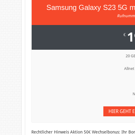
Samsung Galaxy S23 5G mi
Rufnumme
1
€
20 GB
Allnet
N
HIER GEHT 
Rechtlicher Hinweis Aktion 50€ Wechselbonus: Ihr B