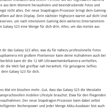
este aus dem Moment herausholen und beeindruckende Fotos und
ängst nicht alles. Der neue Snapdragon-Prozessor bringt dein Gaming-
afiken auf dein Display. Dein nächster Highscore wartet auf dich! Und
eserven, um nach intensivem Gaming dein weiteres Entertainment-
 Galaxy S23 eine Menge für dich drin. Alles, um das meiste aus
 dir das Galaxy S23 alles, was du für nahezu professionelle Fotos
auptkamera mit großem Pixelsensor kann deine Aufnahmen auch bei
 Überblick kann dir die 12 MP-Ultraweitwinkelkamera verhelfen,
ir die Welt fast greifbar nah heranholt. Für gelungene Selfies
 dein Galaxy S23 für dich.
s Mal ein bisschen mehr. Gut, dass das Galaxy S23 die Messlatte
 anspruchsvollen mobilen Lifestyle brauchst. Etwa für den fliegenden
oaufnahmen. Der neue Snapdragon-Prozessor kann dabei selbst
ntelligenter Rechenpower und jeder Menge Akku-Ausdauer bist auch