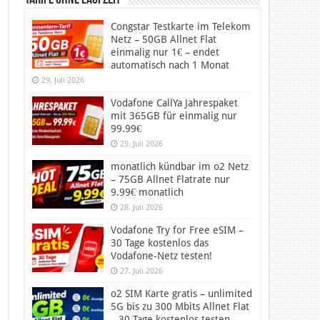
Tarife ohne Laufzeit
Congstar Testkarte im Telekom
Netz – 50GB Allnet Flat
einmalig nur 1€ – endet
automatisch nach 1 Monat
29. Juli 2026
Vodafone CallYa Jahrespaket
mit 365GB für einmalig nur
99.99€
29. Juli 2026
monatlich kündbar im o2 Netz
– 75GB Allnet Flatrate nur
9.99€ monatlich
28. Juli 2026
Vodafone Try for Free eSIM –
30 Tage kostenlos das
Vodafone-Netz testen!
27. Juli 2026
o2 SIM Karte gratis – unlimited
5G bis zu 300 Mbits Allnet Flat
– 30 Tage kostenlos testen