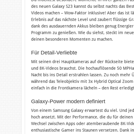
des neuen Galaxy S23 kannst du selbst nachts das B
Videos machen – Wow-Faktor inklusive! Aber das ist l
Erlebnis auf das nächste Level und zaubert flüssige Gr
dank des ausdauernden Akkus bleiben genug Energier
Programm zu genießen. Wie du siehst, steckt im neuen
deinen besonderen Momenten zu machen.
Für Detail-Verliebte
Mit seinen drei Hauptkameras auf der Rückseite bietet
und 8K-Videos brauchst. Die hochauflösende 50 MPH
Nacht bis ins Detail erstrahlen lassen. Zu noch mehr
während das Teleobjektiv mit 3x Hybrid Optical Zoom d
einfach in die Frontkamera lächeln – den Rest erledigt
Galaxy-Power modern definiert
Von einem Samsung Galaxy erwartest du viel. Und jede
hoch ansetzt. Mit der Performance, die du für deinen
Wechsel zwischen Apps oder atemberaubende 8K-Vide
enthusiastische Gamer ins Staunen versetzen. Dank i