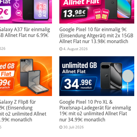
alaxy A37 für einmalig
Google Pixel 10 für einmalig 9€
B Allnet Flat nur 6.99€
(Einsendung Altgerät) mit 2x 15GB
Allnet Flat nur 13.98€ monatlich
2026
4. August 2026
laxy Z Flip8 für
Google Pixel 10 Pro XL &
99€ (Einsendung
Pixelsnap-Ladegerät für einmalig
19€ mit o2 unlimited Allnet Flat
mit o2 unlimited Allnet
9.99€ monatlich
nur 34.99€ monatlich
6
30. Juli 2026