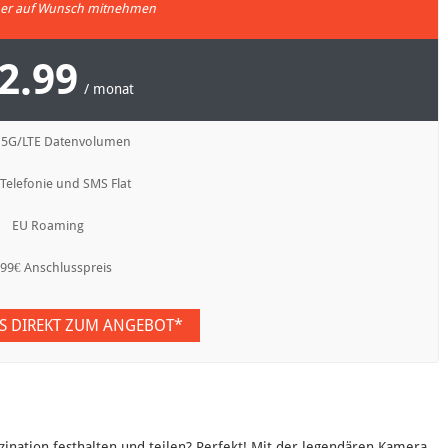
r auf Wunsch mitnehmen
2.99
/ monat
 5G/LTE Datenvolumen
 Telefonie und SMS Flat
EU Roaming
,99€ Anschlusspreis
ES DIREKT ZUM ANGEBOT*
nation festhalten und teilen? Perfekt! Mit der legendären Kamera