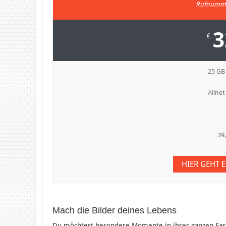
Rufnumme
3
€
25 GB
Allnet
39
HIER GEHT 
Mach die Bilder deines Lebens
Du möchtest besondere Momente in ihrer ganzen Faszi