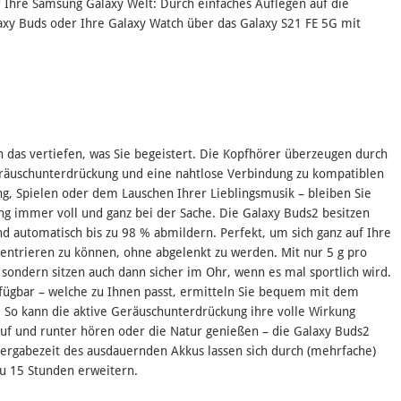
r Ihre Samsung Galaxy Welt: Durch einfaches Auflegen auf die
axy Buds oder Ihre Galaxy Watch über das Galaxy S21 FE 5G mit
 das vertiefen, was Sie begeistert. Die Kopfhörer überzeugen durch
räuschunterdrückung und eine nahtlose Verbindung zu kompatiblen
g, Spielen oder dem Lauschen Ihrer Lieblingsmusik – bleiben Sie
ng immer voll und ganz bei der Sache. Die Galaxy Buds2 besitzen
 automatisch bis zu 98 % abmildern. Perfekt, um sich ganz auf Ihre
zentrieren zu können, ohne abgelenkt zu werden. Mit nur 5 g pro
 sondern sitzen auch dann sicher im Ohr, wenn es mal sportlich wird.
rfügbar – welche zu Ihnen passt, ermitteln Sie bequem mit dem
 So kann die aktive Geräuschunterdrückung ihre volle Wirkung
 rauf und runter hören oder die Natur genießen – die Galaxy Buds2
edergabezeit des ausdauernden Akkus lassen sich durch (mehrfache)
zu 15 Stunden erweitern.