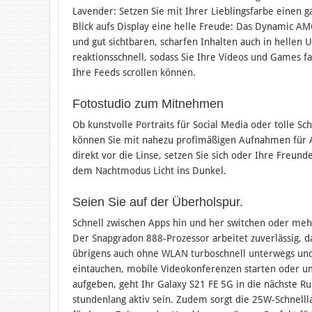
Lavender: Setzen Sie mit Ihrer Lieblingsfarbe einen ga
Blick aufs Display eine helle Freude: Das Dynamic AM
und gut sichtbaren, scharfen Inhalten auch in hellen 
reaktionsschnell, sodass Sie Ihre Videos und Games f
Ihre Feeds scrollen können.
Fotostudio zum Mitnehmen
Ob kunstvolle Portraits für Social Media oder tolle S
können Sie mit nahezu profimäßigen Aufnahmen für A
direkt vor die Linse, setzen Sie sich oder Ihre Freun
dem Nachtmodus Licht ins Dunkel.
Seien Sie auf der Überholspur.
Schnell zwischen Apps hin und her switchen oder me
Der Snapgradon 888-Prozessor arbeitet zuverlässig, d
übrigens auch ohne WLAN turboschnell unterwegs u
eintauchen, mobile Videokonferenzen starten oder 
aufgeben, geht Ihr Galaxy S21 FE 5G in die nächste 
stundenlang aktiv sein. Zudem sorgt die 25W-Schnelll