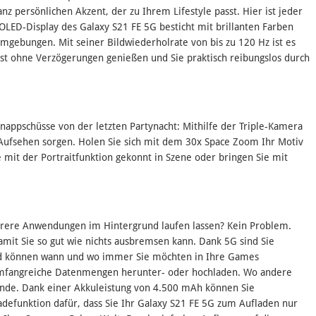
nz persönlichen Akzent, der zu Ihrem Lifestyle passt. Hier ist jeder
OLED-Display des Galaxy S21 FE 5G besticht mit brillanten Farben
Umgebungen. Mit seiner Bildwiederholrate von bis zu 120 Hz ist es
ast ohne Verzögerungen genießen und Sie praktisch reibungslos durch
chnappschüsse von der letzten Partynacht: Mithilfe der Triple-Kamera
ufsehen sorgen. Holen Sie sich mit dem 30x Space Zoom Ihr Motiv
de mit der Portraitfunktion gekonnt in Szene oder bringen Sie mit
hrere Anwendungen im Hintergrund laufen lassen? Kein Problem.
amit Sie so gut wie nichts ausbremsen kann. Dank 5G sind Sie
nd können wann und wo immer Sie möchten in Ihre Games
umfangreiche Datenmengen herunter- oder hochladen. Wo andere
Runde. Dank einer Akkuleistung von 4.500 mAh können Sie
adefunktion dafür, dass Sie Ihr Galaxy S21 FE 5G zum Aufladen nur