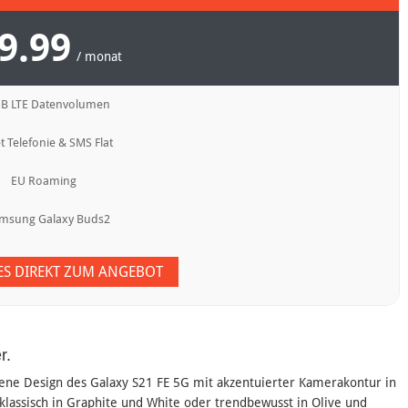
9.99
/ monat
GB LTE Datenvolumen
t Telefonie & SMS Flat
EU Roaming
amsung Galaxy Buds2
 ES DIREKT ZUM ANGEBOT
r.
gene Design des Galaxy S21 FE 5G mit akzentuierter Kamerakontur in
klassisch in Graphite und White oder trendbewusst in Olive und