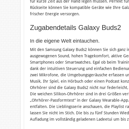
für kurze Zeit aus der Hand legen müssen. Perfekt fü
Rückseite können Sie kompatible Geräte wie Ihre Gal
frischer Energie versorgen.
Zugabendetails Galaxy Buds2
In die eigene Welt eintauchen.
Mit den Samsung Galaxy Buds2 können Sie sich ganz in
ausgewogenen Sound, hohen Tragekomfort, aktive Ge
Smartphones oder Smartwatches. Egal ob beim Trainin
dank der intuitiven Steuerung und einfachen Bedienu
zwei Mikrofone, die Umgebungsgeräusche erfassen und
Musik, Ihr Spiel, ein Hörbuch oder einen Podcast kon
Ohrhörer sind die Galaxy Buds2 nicht nur federleicht,
Die weichen Silikon-Ohrhörer sind in drei Größen ve
„Ohrhörer-Passformtest“ in der Galaxy Wearable-App.
entfalten. Die Lieblingsserie anschauen, die Playlist
lassen Sie nicht im Stich. Die bis zu fünf Stunden Wi
Aufladung im vollständig geladenen Ladeetui um bis 