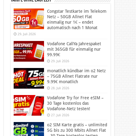
Tarife ohne Laufzeit
Congstar Testkarte im Telekom
Netz – 50GB Allnet Flat
einmalig nur 1€ – endet
automatisch nach 1 Monat
29. Juli 2026
Vodafone CallYa Jahrespaket
mit 365GB für einmalig nur
99.99€
29. Juli 2026
monatlich kündbar im o2 Netz
– 75GB Allnet Flatrate nur
9.99€ monatlich
28. Juli 2026
Vodafone Try for Free eSIM –
30 Tage kostenlos das
Vodafone-Netz testen!
27. Juli 2026
o2 SIM Karte gratis – unlimited
5G bis zu 300 Mbits Allnet Flat
– 30 Tage kostenlos testen