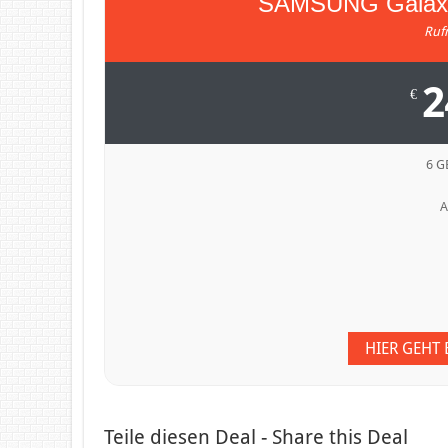
SAMSUNG Galax
Ruf
2
€
6 G
A
HIER GEHT
Teile diesen Deal - Share this Deal