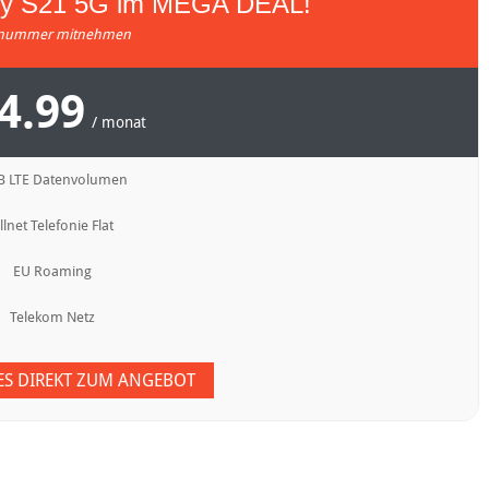
y S21 5G im MEGA DEAL!
nummer mitnehmen
4.99
/ monat
B LTE Datenvolumen
llnet Telefonie Flat
EU Roaming
Telekom Netz
 ES DIREKT ZUM ANGEBOT