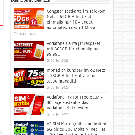
Tarife ohne Laufzeit
Congstar Testkarte im Telekom
Netz – 50GB Allnet Flat
einmalig nur 1€ – endet
automatisch nach 1 Monat
29. Juli 2026
Vodafone CallYa Jahrespaket
mit 365GB für einmalig nur
99.99€
29. Juli 2026
monatlich kündbar im o2 Netz
– 75GB Allnet Flatrate nur
9.99€ monatlich
28. Juli 2026
Vodafone Try for Free eSIM –
30 Tage kostenlos das
Vodafone-Netz testen!
27. Juli 2026
o2 SIM Karte gratis – unlimited
5G bis zu 300 Mbits Allnet Flat
– 30 Tage kostenlos testen