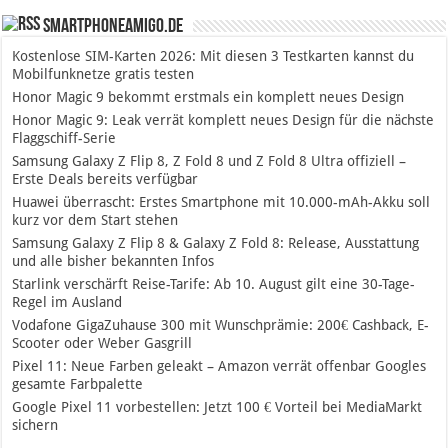
SmartphoneAmigo.de
Kostenlose SIM-Karten 2026: Mit diesen 3 Testkarten kannst du
Mobilfunknetze gratis testen
Honor Magic 9 bekommt erstmals ein komplett neues Design
Honor Magic 9: Leak verrät komplett neues Design für die nächste
Flaggschiff-Serie
Samsung Galaxy Z Flip 8, Z Fold 8 und Z Fold 8 Ultra offiziell –
Erste Deals bereits verfügbar
Huawei überrascht: Erstes Smartphone mit 10.000-mAh-Akku soll
kurz vor dem Start stehen
Samsung Galaxy Z Flip 8 & Galaxy Z Fold 8: Release, Ausstattung
und alle bisher bekannten Infos
Starlink verschärft Reise-Tarife: Ab 10. August gilt eine 30-Tage-
Regel im Ausland
Vodafone GigaZuhause 300 mit Wunschprämie: 200€ Cashback, E-
Scooter oder Weber Gasgrill
Pixel 11: Neue Farben geleakt – Amazon verrät offenbar Googles
gesamte Farbpalette
Google Pixel 11 vorbestellen: Jetzt 100 € Vorteil bei MediaMarkt
sichern