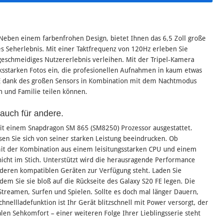
 Neben einem farbenfrohen Design, bietet Ihnen das 6,5 Zoll große
s Seherlebnis. Mit einer Taktfrequenz von 120Hz erleben Sie
 geschmeidiges Nutzererlebnis verleihen. Mit der Tripel-Kamera
cksstarken Fotos ein, die profesionellen Aufnahmen in kaum etwas
 FE dank des großen Sensors in Kombination mit dem Nachtmodus
n und Familie teilen können.
auch für andere.
 mit einem Snapdragon SM 865 (SM8250) Prozessor ausgestattet.
en Sie sich von seiner starken Leistung beeindrucken. Ob
mit der Kombination aus einem leisitungsstarken CPU und einem
 nicht im Stich. Unterstützt wird die herausragende Performance
nderen kompatiblen Geräten zur Verfügung steht. Laden Sie
dem Sie sie bloß auf die Rückseite des Galaxy S20 FE legen. Die
 Streamen, Surfen und Spielen. Sollte es doch mal länger Dauern,
chnellladefunktion ist Ihr Gerät blitzschnell mit Power versorgt, der
len Sehkomfort – einer weiteren Folge Ihrer Lieblingsserie steht