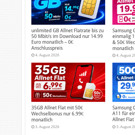
unlimited GB Allnet Flatrate bis zu
Samsung G
50 Mbit/s im Download nur 14.99
einmalig 1
Euro monatlich – 0€
& 50€ Wec
Anschlusspreis
monatlich
4. August 2026
4. August 
35GB Allnet Flat mit 50€
Samsung G
A11 für ei
Wechselbonus nur 6.99€
Allnet Fla
monatlich
3. August 2026
3. August 