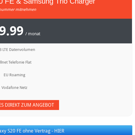
 FE & Samsung Trio Charger
nummer mitnehmen
9.99
/ monat
B LTE Datenvolumen
llnet Telefonie Flat
EU Roaming
Vodafone Netz
 ES DIREKT ZUM ANGEBOT
xy S20 FE ohne Vertrag - HIER