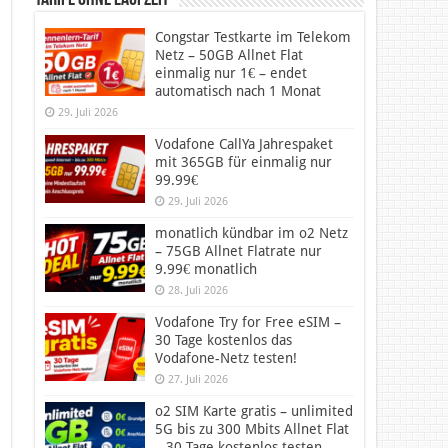
Tarife ohne Laufzeit
Congstar Testkarte im Telekom
Netz – 50GB Allnet Flat
einmalig nur 1€ – endet
automatisch nach 1 Monat
29. Juli 2026
Vodafone CallYa Jahrespaket
mit 365GB für einmalig nur
99.99€
29. Juli 2026
monatlich kündbar im o2 Netz
– 75GB Allnet Flatrate nur
9.99€ monatlich
28. Juli 2026
Vodafone Try for Free eSIM –
30 Tage kostenlos das
Vodafone-Netz testen!
27. Juli 2026
o2 SIM Karte gratis – unlimited
5G bis zu 300 Mbits Allnet Flat
– 30 Tage kostenlos testen