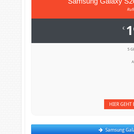
Samsung Galaxy S20
Ruf
1
€
5 G
A
HIER GEHT
Samsung Gala