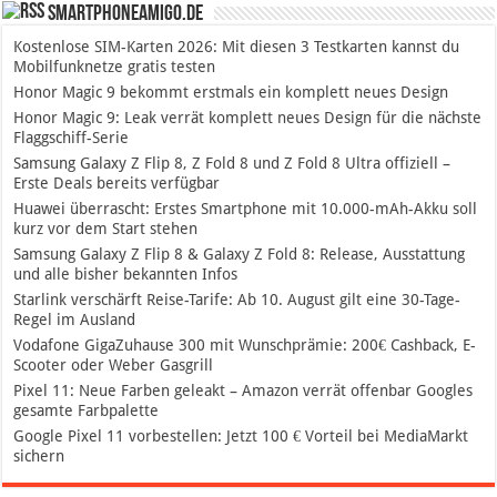
SmartphoneAmigo.de
Kostenlose SIM-Karten 2026: Mit diesen 3 Testkarten kannst du
Mobilfunknetze gratis testen
Honor Magic 9 bekommt erstmals ein komplett neues Design
Honor Magic 9: Leak verrät komplett neues Design für die nächste
Flaggschiff-Serie
Samsung Galaxy Z Flip 8, Z Fold 8 und Z Fold 8 Ultra offiziell –
Erste Deals bereits verfügbar
Huawei überrascht: Erstes Smartphone mit 10.000-mAh-Akku soll
kurz vor dem Start stehen
Samsung Galaxy Z Flip 8 & Galaxy Z Fold 8: Release, Ausstattung
und alle bisher bekannten Infos
Starlink verschärft Reise-Tarife: Ab 10. August gilt eine 30-Tage-
Regel im Ausland
Vodafone GigaZuhause 300 mit Wunschprämie: 200€ Cashback, E-
Scooter oder Weber Gasgrill
Pixel 11: Neue Farben geleakt – Amazon verrät offenbar Googles
gesamte Farbpalette
Google Pixel 11 vorbestellen: Jetzt 100 € Vorteil bei MediaMarkt
sichern