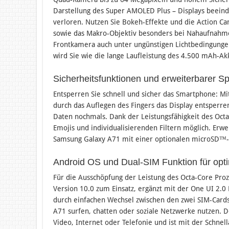
Darstellung des Super AMOLED Plus – Displays beeind
verloren. Nutzen Sie Bokeh-Effekte und die Action C
sowie das Makro-Objektiv besonders bei Nahaufnahmen 
Frontkamera auch unter ungünstigen Lichtbedingungen
wird Sie wie die lange Laufleistung des 4.500 mAh-A
Sicherheitsfunktionen und erweiterbarer S
Entsperren Sie schnell und sicher das Smartphone: M
durch das Auflegen des Fingers das Display entsperr
Daten nochmals. Dank der Leistungsfähigkeit des Oct
Emojis und individualisierenden Filtern möglich. Erwe
Samsung Galaxy A71 mit einer optionalen microSD™-K
Android OS und Dual-SIM Funktion für opti
Für die Ausschöpfung der Leistung des Octa-Core Pr
Version 10.0 zum Einsatz, ergänzt mit der One UI 2.0
durch einfachen Wechsel zwischen den zwei SIM-Cards
A71 surfen, chatten oder soziale Netzwerke nutzen. 
Video, Internet oder Telefonie und ist mit der Schnel