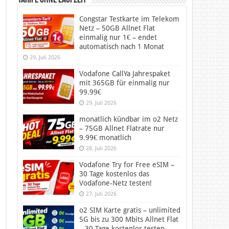
Tarife ohne Laufzeit
Congstar Testkarte im Telekom
Netz – 50GB Allnet Flat
einmalig nur 1€ – endet
automatisch nach 1 Monat
29. Juli 2026
Vodafone CallYa Jahrespaket
mit 365GB für einmalig nur
99.99€
29. Juli 2026
monatlich kündbar im o2 Netz
– 75GB Allnet Flatrate nur
9.99€ monatlich
28. Juli 2026
Vodafone Try for Free eSIM –
30 Tage kostenlos das
Vodafone-Netz testen!
27. Juli 2026
o2 SIM Karte gratis – unlimited
5G bis zu 300 Mbits Allnet Flat
– 30 Tage kostenlos testen