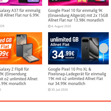
alaxy A37 für einmalig
Google Pixel 10 für einmalig 9€
B Allnet Flat nur 6.99€
(Einsendung Altgerät) mit 2x 15GB
Allnet Flat nur 13.98€ monatlich
2026
4. August 2026
laxy Z Flip8 für
Google Pixel 10 Pro XL &
99€ (Einsendung
Pixelsnap-Ladegerät für einmalig
19€ mit o2 unlimited Allnet Flat
mit o2 unlimited Allnet
9.99€ monatlich
nur 34.99€ monatlich
6
30. Juli 2026