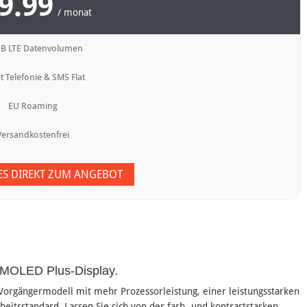
9.99
/ monat
GB LTE Datenvolumen
t Telefonie & SMS Flat
EU Roaming
Versandkostenfrei
 ES DIREKT ZUM ANGEBOT
AMOLED Plus-Display.
Vorgängermodell mit mehr Prozessorleistung, einer leistungsstarken
itsstandard. Lassen Sie sich von der farb- und kontraststarken