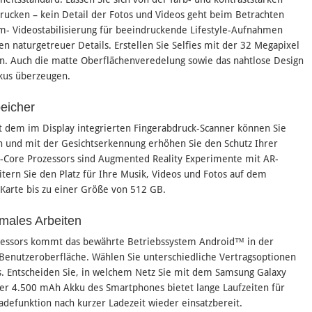
rucken – kein Detail der Fotos und Videos geht beim Betrachten
am- Videostabilisierung für beeindruckende Lifestyle-Aufnahmen
naturgetreuer Details. Erstellen Sie Selfies mit der 32 Megapixel
. Auch die matte Oberflächenveredelung sowie das nahtlose Design
kkus überzeugen.
peicher
it dem im Display integrierten Fingerabdruck-Scanner können Sie
en und mit der Gesichtserkennung erhöhen Sie den Schutz Ihrer
a-Core Prozessors sind Augmented Reality Experimente mit AR-
itern Sie den Platz für Ihre Musik, Videos und Fotos auf dem
arte bis zu einer Größe von 512 GB.
males Arbeiten
ozessors kommt das bewährte Betriebssystem Android™ in der
 Benutzeroberfläche. Wählen Sie unterschiedliche Vertragsoptionen
. Entscheiden Sie, in welchem Netz Sie mit dem Samsung Galaxy
Der 4.500 mAh Akku des Smartphones bietet lange Laufzeiten für
ladefunktion nach kurzer Ladezeit wieder einsatzbereit.