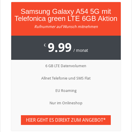
Samsung Galaxy A54 5G mit
Telefonica green LTE 6GB Aktion
Rufnummer auf Wunsch mitnehmen
9.99
€
/ monat
6 GB LTE Datenvolumen
Allnet Telefonie und SMS Flat
EU Roaming
Nur im Onlineshop
HIER GEHT ES DIREKT ZUM ANGEBOT*