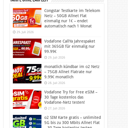
Tarife ohne Laufzeit
Congstar Testkarte im Telekom
Netz – 50GB Allnet Flat
einmalig nur 1€ – endet
automatisch nach 1 Monat
29. Juli 2026
Vodafone CallYa Jahrespaket
mit 365GB für einmalig nur
99.99€
29. Juli 2026
monatlich kündbar im o2 Netz
– 75GB Allnet Flatrate nur
9.99€ monatlich
28. Juli 2026
Vodafone Try for Free eSIM –
30 Tage kostenlos das
Vodafone-Netz testen!
27. Juli 2026
o2 SIM Karte gratis – unlimited
5G bis zu 300 Mbits Allnet Flat
– 30 Tage kostenlos testen