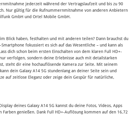
rnmitnahme jederzeit während der Vertragslaufzeit und bis zu 90
ich. Nur gültig für die Rufnummernmitnahme von anderen Anbietern
bilfunk GmbH und Ortel Mobile GmbH.
m Blick haben, festhalten und mit anderen teilen? Dann brauchst du
-Smartphone fokussiert es sich auf das Wesentliche – und kann als
Lass dich schon beim ersten Einschalten von dem klaren Full HD+-
ur verfolgen, sondern deine Erlebnisse auch mit detailstarken
st, steht dir eine hochauflösende Kamera zur Seite. Mit seinem
 kann dein Galaxy A14 5G stundenlang an deiner Seite sein und
tze auf zeitlose Eleganz oder zeige dein Gespür für natürliche,
V Display deines Galaxy A14 5G kannst du deine Fotos, Videos, Apps
en Farben genießen. Dank Full HD+-Auflösung kommen auf den 16,72