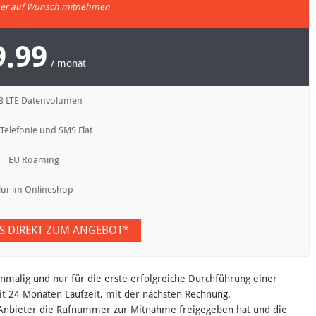
r auf Wunsch mitnehmen
9.99
/ monat
B LTE Datenvolumen
 Telefonie und SMS Flat
EU Roaming
ur im Onlineshop
ES DIREKT ZUM ANGEBOT*
inmalig und nur für die erste erfolgreiche Durchführung einer
t 24 Monaten Laufzeit, mit der nächsten Rechnung.
nbieter die Rufnummer zur Mitnahme freigegeben hat und die