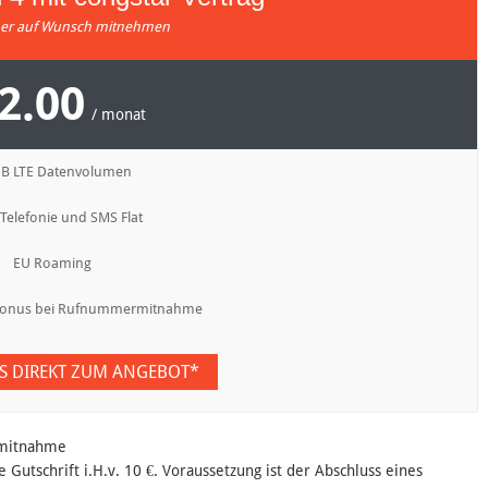
r auf Wunsch mitnehmen
2.00
/ monat
GB LTE Datenvolumen
 Telefonie und SMS Flat
EU Roaming
lbonus bei Rufnummermitnahme
ES DIREKT ZUM ANGEBOT*
rmitnahme
e Gutschrift i.H.v. 10 €. Voraussetzung ist der Abschluss eines