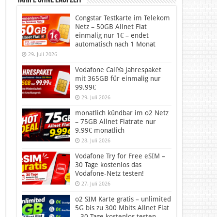
Tarife ohne Laufzeit
Congstar Testkarte im Telekom
Netz – 50GB Allnet Flat
einmalig nur 1€ – endet
automatisch nach 1 Monat
29. Juli 2026
Vodafone CallYa Jahrespaket
mit 365GB für einmalig nur
99.99€
29. Juli 2026
monatlich kündbar im o2 Netz
– 75GB Allnet Flatrate nur
9.99€ monatlich
28. Juli 2026
Vodafone Try for Free eSIM –
30 Tage kostenlos das
Vodafone-Netz testen!
27. Juli 2026
o2 SIM Karte gratis – unlimited
5G bis zu 300 Mbits Allnet Flat
– 30 Tage kostenlos testen